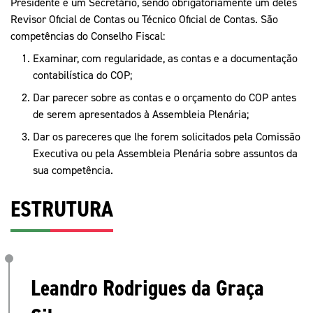
Mais Desporto
Presidente e um Secretário, sendo obrigatoriamente um deles
Marketing
Educação Olímpi
Revisor Oficial de Contas ou Técnico Oficial de Contas. São
Arquivo Histórico
Equipa Portugal
Media
competências do Conselho Fiscal:
Educação Olímpica
Eq
Documentos
Examinar, com regularidade, as contas e a documentação
contabilística do COP;
Equipa Portugal
Contactos
Dar parecer sobre as contas e o orçamento do COP antes
de serem apresentados à Assembleia Plenária;
Dar os pareceres que lhe forem solicitados pela Comissão
Mais Desporto
Executiva ou pela Assembleia Plenária sobre assuntos da
Arquivo Histórico
sua competência.
Educação Olímpica
ESTRUTURA
Equipa Portugal
Leandro Rodrigues da Graça