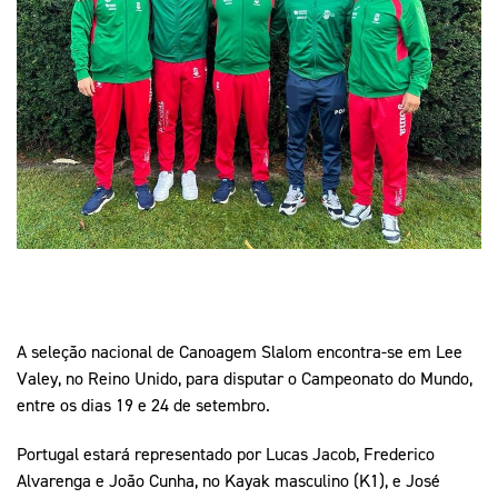
Mais Desporto
Marketing
Educação Olímpi
Arquivo Histórico
Equipa Portugal
Media
Educação Olímpica
Eq
Documentos
Equipa Portugal
Contactos
Mais Desporto
Arquivo Histórico
Educação Olímpica
Equipa Portugal
A seleção nacional de Canoagem Slalom encontra-se em Lee
Valey, no Reino Unido, para disputar o Campeonato do Mundo,
entre os dias 19 e 24 de setembro.
Portugal estará representado por Lucas Jacob, Frederico
Alvarenga e João Cunha, no Kayak masculino (K1), e José