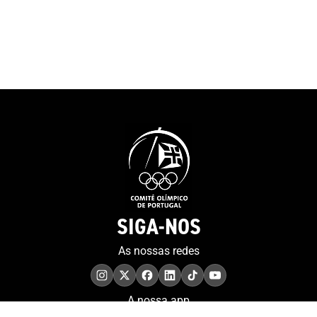
de forma flexív
ao seu ritmo. O
promocional po
visualizado
SIGA-NOS
As nossas redes
A nossa app