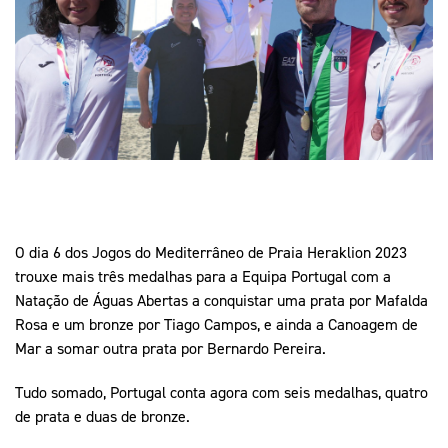
Mais Desporto
Marketing
Educação Olímpi
Arquivo Histórico
Equipa Portugal
Media
Educação Olímpica
Eq
Documentos
Equipa Portugal
Contactos
Mais Desporto
Arquivo Histórico
O dia 6 dos Jogos do Mediterrâneo de Praia Heraklion 2023
Educação Olímpica
trouxe mais três medalhas para a Equipa Portugal com a
Natação de Águas Abertas a conquistar uma prata por Mafalda
Equipa Portugal
Rosa e um bronze por Tiago Campos, e ainda a Canoagem de
Mar a somar outra prata por Bernardo Pereira.
Tudo somado, Portugal conta agora com seis medalhas, quatro
de prata e duas de bronze.