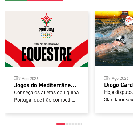
7 Ago 2026
7 Ago 2026
Diogo Cardo
Jogos do Mediterrâneo
Europeu de 
Taranto 2026: Equestre
Hoje disputou-s
Conheça os atletas da Equipa
Abertas para
3km knockout s
Portugal que irão competir
nas provas de Equestre
portugueses