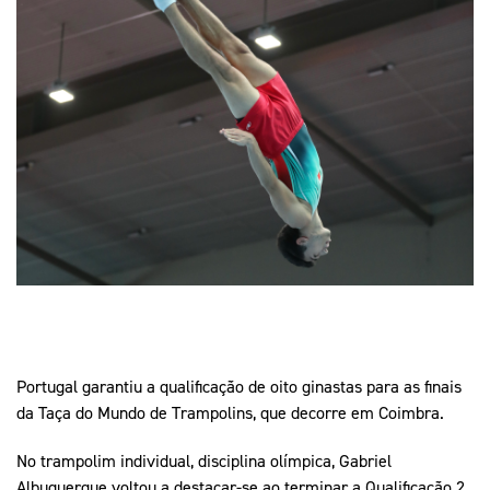
Mais Desporto
Marketing
Educação Olímpi
Arquivo Histórico
Equipa Portugal
Media
Educação Olímpica
Eq
Documentos
Equipa Portugal
Contactos
Mais Desporto
Arquivo Histórico
Educação Olímpica
Equipa Portugal
Portugal garantiu a qualificação de oito ginastas para as finais
da Taça do Mundo de Trampolins, que decorre em Coimbra.
No trampolim individual, disciplina olímpica, Gabriel
Albuquerque voltou a destacar-se ao terminar a Qualificação 2