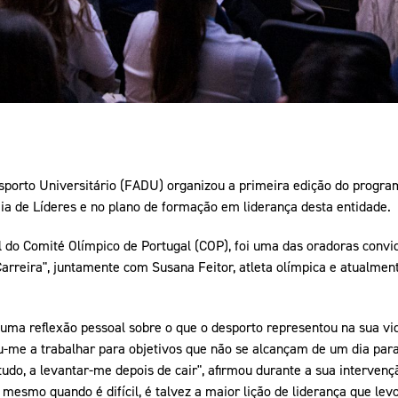
porto Universitário (FADU) organizou a primeira edição do prog
mia de Líderes e no plano de formação em liderança desta entidade.
 do Comité Olímpico de Portugal (COP), foi uma das oradoras convi
arreira", juntamente com Susana Feitor, atleta olímpica e atualme
 uma reflexão pessoal sobre o que o desporto representou na sua vid
u-me a trabalhar para objetivos que não se alcançam de um dia para 
tudo, a levantar-me depois de cair", afirmou durante a sua interven
 mesmo quando é difícil, é talvez a maior lição de liderança que lev