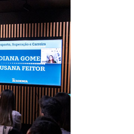
pelos Valores Olímpicos
os