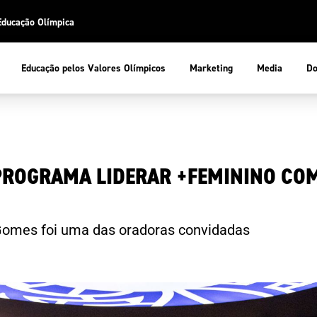
Educação Olímpica
Do
Educação pelos Valores Olímpicos
Marketing
Media
 Desportiva
Educação pelos Valores Olímpicos
ROGRAMA LIDERAR +FEMININO COM
pios
mpica
ducação Olímpica
cas
letas
sportiva
a Olímpico
 Gomes foi uma das oradoras convidadas
COP
ca de Portugal
ência e Conhecimento
Atletas
tegridade
Federaçõe
stentabilidade
Participaç