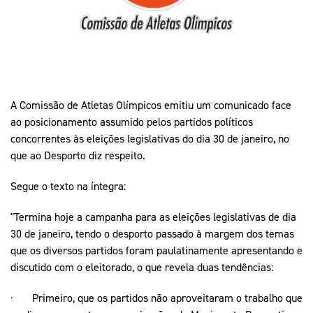
Mais Desporto
Marketing
Educação Olímpi
Arquivo Histórico
Equipa Portugal
Media
Educação Olímpica
Eq
Documentos
Equipa Portugal
Contactos
A Comissão de Atletas Olímpicos emitiu um comunicado face
ao posicionamento assumido pelos partidos políticos
Mais Desporto
concorrentes às eleições legislativas do dia 30 de janeiro, no
que ao Desporto diz respeito.
Arquivo Histórico
Educação Olímpica
Segue o texto na íntegra:
Equipa Portugal
"Termina hoje a campanha para as eleições legislativas de dia
30 de janeiro, tendo o desporto passado à margem dos temas
que os diversos partidos foram paulatinamente apresentando e
discutido com o eleitorado, o que revela duas tendências:
· Primeiro, que os partidos não aproveitaram o trabalho que