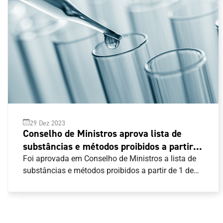
29 Dez 2023
Conselho de Ministros aprova lista de
substâncias e métodos proibidos a partir
de 1 de janeiro de 2024
Foi aprovada em Conselho de Ministros a lista de
substâncias e métodos proibidos a partir de 1 de
janeiro de 2024.A regra nacional segue o Código
Mundial Antidopagem e pode ser consultada aqui .