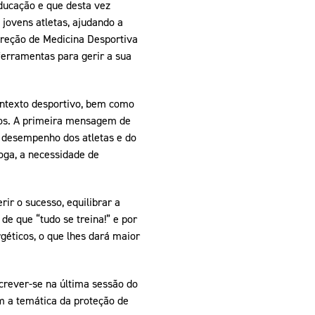
ducação e que desta vez
ovens atletas, ajudando a
ireção de Medicina Desportiva
ferramentas para gerir a sua
ontexto desportivo, bem como
vos. A primeira mensagem de
o desempenho dos atletas e do
loga, a necessidade de
ir o sucesso, equilibrar a
e que “tudo se treina!” e por
éticos, o que lhes dará maior
crever-se na última sessão do
m a temática da proteção de