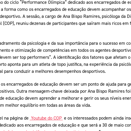
ão do ciclo “Performance Olímpica” dedicado aos encarregados de e
e a forma como os encarregados de educação devem acompanhar os j
sportivo. A sessão, a cargo de Ana Bispo Ramires, psicóloga da D
l (COP), reuniu dezenas de participantes que saíram mais ricos em 
adramento da psicologia e da sua importância para o sucesso em c
mento e otimização de competências em todos os agentes desporti
devem ser top performers”. A identificação dos fatores que afetam 
orto aponta para um atleta de topo justifica, na experiência da psicó
al para conduzir a melhores desempenhos desportivos.
, os encarregados de educação devem ser um ponto de ajuda para ger
ositivos. Outra mensagem-chave deixada por Ana Bispo Ramires foi d
e educação devem aprender a melhorar e gerir os seus níveis energ
um melhor equilíbrio em todas as áreas da vida.
el na página de
Youtube do COP
e os interessados podem ainda ins
dedicado aos encarregados de educação e que será a 30 de maio co