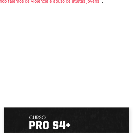
do falamos de violência e abuso de atletas jovens
”.