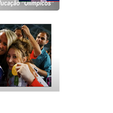
pelos Valores Olímpicos
os