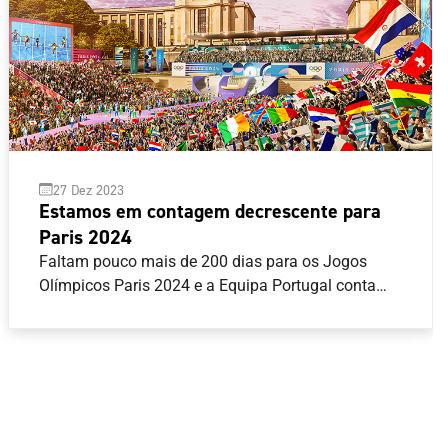
27 Dez 2023
Estamos em contagem decrescente para
Paris 2024
Faltam pouco mais de 200 dias para os Jogos
Olímpicos Paris 2024 e a Equipa Portugal conta
com oito modalidades asseguradas, com 23
quotas equivalentes a 25 atletas. Atletismo,
Canoagem, Ciclismo, Ginástica, Natação, Surf, Tiro
com Armas de Caça e Vela são as modalidades
com vagas já garantidas, mas o próximo ano traz
todas as decisões para os atletas do Programa de