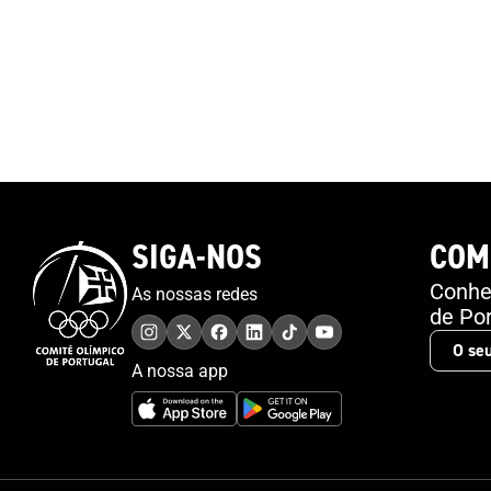
SIGA-NOS
COM
Conheç
As nossas redes
de Por
A nossa app