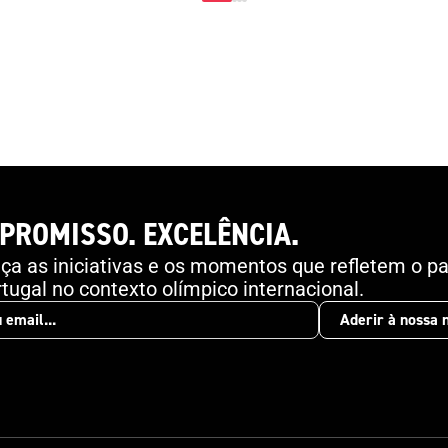
módulos distintos que abordam desde a
introdução às normas do Conselho da Europa até
especificidades da proteção em estádios e a
importância do serviço em espetáculos
desportivos. O acesso é gratuito e está disponível
aqui , podendo cada utilizador fazer a formação de
forma flexível, adaptada ao seu ritmo. O vídeo
promocional pode ser visualizado aqui .
PROMISSO. EXCELÊNCIA.
a as iniciativas e os momentos que refletem o pa
tugal no contexto olímpico internacional.
Aderir à nossa 