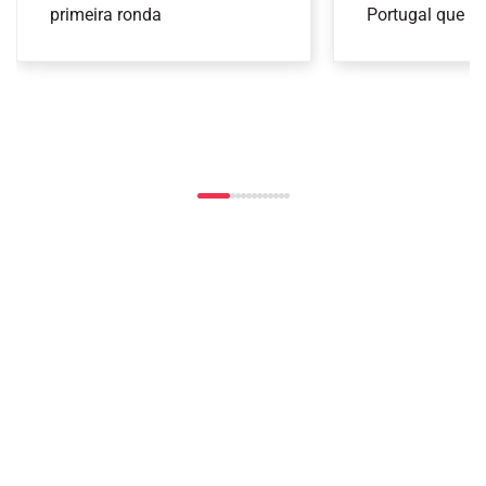
qualificação do Europe
primeira ronda
Arco
Portugal que ir
nas provas de 
Smash