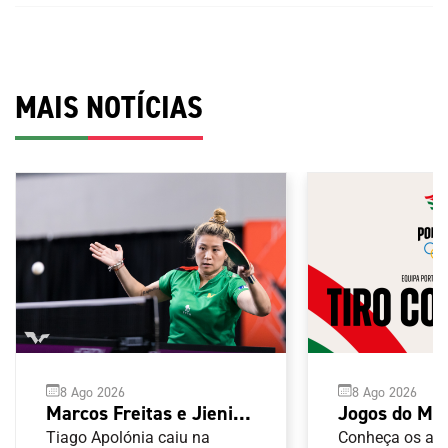
MAIS NOTÍCIAS
8 Ago 2026
8 Ago 2026
Marcos Freitas e Jieni
Jogos do Me
Shao avançam na
Taranto 2026
Tiago Apolónia caiu na
Conheça os atl