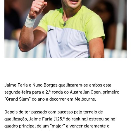
Mais Desporto
Marketing
Educação Olímpi
Arquivo Histórico
Equipa Portugal
Media
Educação Olímpica
Eq
Documentos
Equipa Portugal
Contactos
Mais Desporto
Arquivo Histórico
Educação Olímpica
Jaime Faria e Nuno Borges qualificaram-se ambos esta
Equipa Portugal
segunda-feira para a 2.ª ronda do Australian Open, primeiro
“Grand Slam” do ano a decorrer em Melbourne.
Depois de ter passado com sucesso pelo torneio de
qualificação, Jaime Faria (125.º do ranking) estreou-se no
quadro principal de um “major” a vencer claramente o