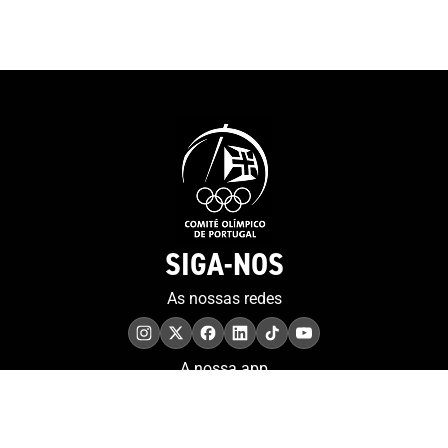
promocional po
visualizado
SIGA-NOS
As nossas redes
A nossa app