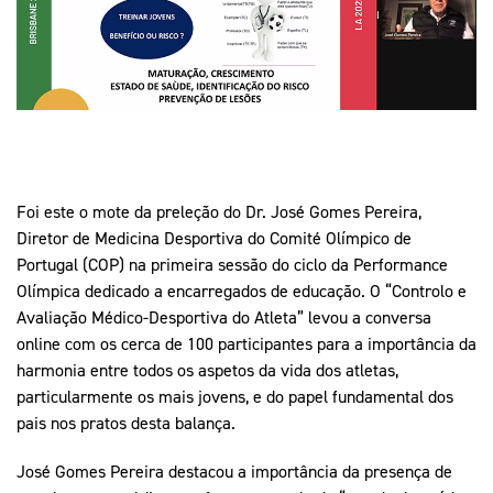
Mais Desporto
Marketing
Educação Olímpi
Arquivo Histórico
Equipa Portugal
Media
Educação Olímpica
Eq
Documentos
Equipa Portugal
Contactos
Foi este o mote da preleção do Dr. José Gomes Pereira,
Mais Desporto
Diretor de Medicina Desportiva do Comité Olímpico de
Arquivo Histórico
Portugal (COP) na primeira sessão do ciclo da Performance
Educação Olímpica
Olímpica dedicado a encarregados de educação. O “Controlo e
Avaliação Médico-Desportiva do Atleta” levou a conversa
Equipa Portugal
online com os cerca de 100 participantes para a importância da
harmonia entre todos os aspetos da vida dos atletas,
particularmente os mais jovens, e do papel fundamental dos
pais nos pratos desta balança.
José Gomes Pereira destacou a importância da presença de