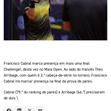
Mais Desporto
Marketing
Educação Olímpi
Arquivo Histórico
Equipa Portugal
Media
Educação Olímpica
Eq
Documentos
Equipa Portugal
Contactos
Mais Desporto
Arquivo Histórico
Educação Olímpica
Francisco Cabral marca presença em mais uma final
Challenger, desta vez no Maia Open. Ao lado do francês Theo
Arribage, com quem é 2.º cabeça-de-série no torneio, Francisco
Equipa Portugal
Cabral irá marcar presença na final da prova de pares.
Cabral (79.º do ranking de pares) e Arribage (66.º) precisaram
de dois \