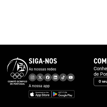
SIGA-NOS
COM
Conheç
As nossas redes
de Por
A nossa app