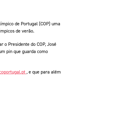
límpico de Portugal (COP) uma
ímpicos de verão.
r o Presidente do COP, José
 um pin que guarda como
coportugal.pt
, e que para além