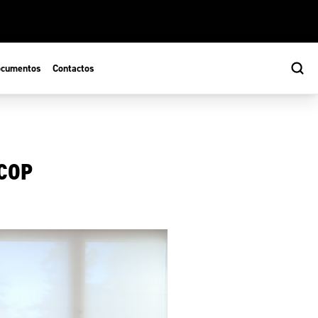
cumentos
Contactos
 COP
s
ão Desportiva