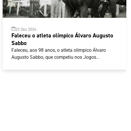
23 Dez 2024
Faleceu o atleta olímpico Álvaro Augusto
Sabbo
Faleceu, aos 98 anos, o atleta olímpico Álvaro
Augusto Sabbo, que competiu nos Jogos
Olímpicos Roma 1960 no concurso completo
individual de Equitação e ainda na prova de
equipas.Foi também várias vezes campeão
nacional da modalidade, tanto em concurso
completo como em salto de obstáculos e atingiu o
posto de coronel, via da sua formação no Colégio
Militar.À família enlutada, à Federação Equestre
Portuguesa e à Associação dos Atletas Olímpicos
de Portugal, o Comité Olímpico de Portugal
apresenta sentidas condolências.