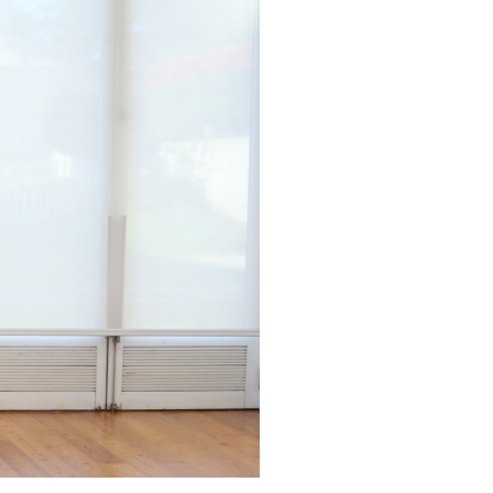
pelos Valores Olímpicos
os