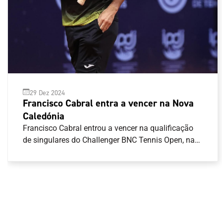
29 Dez 2024
Francisco Cabral entra a vencer na Nova
Caledónia
Francisco Cabral entrou a vencer na qualificação
de singulares do Challenger BNC Tennis Open, na
Nova Caledónia.O tenista português venceu em
dois \