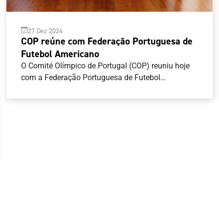
27 Dez 2024
COP reúne com Federação Portuguesa de
Futebol Americano
O Comité Olímpico de Portugal (COP) reuniu hoje
com a Federação Portuguesa de Futebol
Americano (FPFA), com vista a abrir um canal de
comunicação mais estreito entre as duas
entidades. O COP, representado pelo seu
Presidente, Artur Lopes, pelo Secretário-Geral, José
Manuel Araújo e pelo Diretor-Geral, João Paulo
Almeida, recebeu o Presidente da FPFA, Pedro
Esteves, e o Vice-Presidente da Assembleia Geral,
Nuno Perestrelo.O encontro teve como objetivo
apresentar as atividades da Federação, bem como
encetar contactos mais diretos entre as duas
entidades, considerando que o flag football integra
o programa competitivo dos Jogos Olímpicos Los