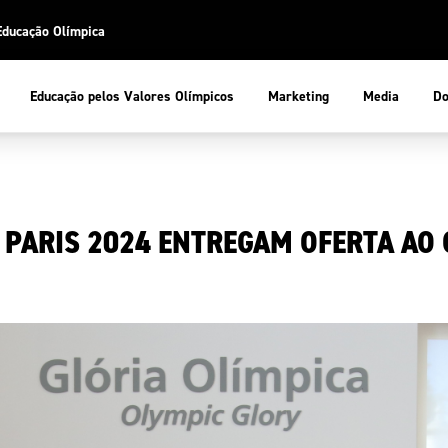
Educação Olímpica
Do
Educação pelos Valores Olímpicos
Marketing
Media
 Desportiva
Educação pelos Valores Olímpicos
 PARIS 2024 ENTREGAM OFERTA AO
pios
mpica
ducação Olímpica
cas
letas
sportiva
a Olímpico
COP
ca de Portugal
ência e Conhecimento
Atletas
tegridade
Federaçõe
stentabilidade
Participaç