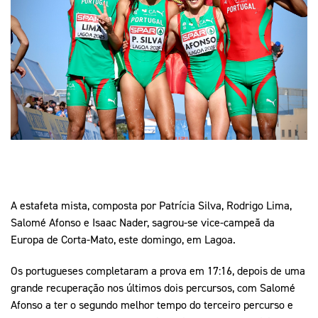
Mais Desporto
Marketing
Educação Olímpi
Arquivo Histórico
Equipa Portugal
Media
Educação Olímpica
Eq
Documentos
Equipa Portugal
Contactos
Mais Desporto
Arquivo Histórico
Educação Olímpica
A estafeta mista, composta por Patrícia Silva, Rodrigo Lima,
Equipa Portugal
Salomé Afonso e Isaac Nader, sagrou-se vice-campeã da
Europa de Corta-Mato, este domingo, em Lagoa.
Os portugueses completaram a prova em 17:16, depois de uma
grande recuperação nos últimos dois percursos, com Salomé
Afonso a ter o segundo melhor tempo do terceiro percurso e