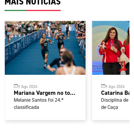
MAIS NOTÍCIAS
9 Ago 2026
9 Ago 2026
Mariana Vargem no top-
Catarina Bai
10 da Taça do Mundo de
campeã da E
Melanie Santos foi 24.ª
Disciplina de 
Assunção
classificada
23 de Trap f
de Caça