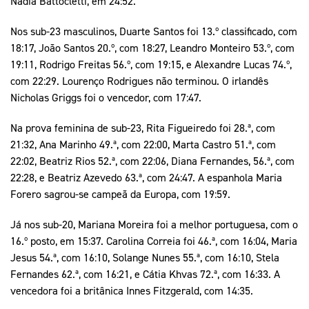
Nadia Battocletti, em 24:52.
Nos sub-23 masculinos, Duarte Santos foi 13.º classificado, com
18:17, João Santos 20.º, com 18:27, Leandro Monteiro 53.º, com
19:11, Rodrigo Freitas 56.º, com 19:15, e Alexandre Lucas 74.º,
com 22:29. Lourenço Rodrigues não terminou. O irlandês
Nicholas Griggs foi o vencedor, com 17:47.
Na prova feminina de sub-23, Rita Figueiredo foi 28.ª, com
21:32, Ana Marinho 49.ª, com 22:00, Marta Castro 51.ª, com
22:02, Beatriz Rios 52.ª, com 22:06, Diana Fernandes, 56.ª, com
22:28, e Beatriz Azevedo 63.ª, com 24:47. A espanhola Maria
Forero sagrou-se campeã da Europa, com 19:59.
Já nos sub-20, Mariana Moreira foi a melhor portuguesa, com o
16.º posto, em 15:37. Carolina Correia foi 46.ª, com 16:04, Maria
Jesus 54.ª, com 16:10, Solange Nunes 55.ª, com 16:10, Stela
Fernandes 62.ª, com 16:21, e Cátia Khvas 72.ª, com 16:33. A
vencedora foi a britânica Innes Fitzgerald, com 14:35.