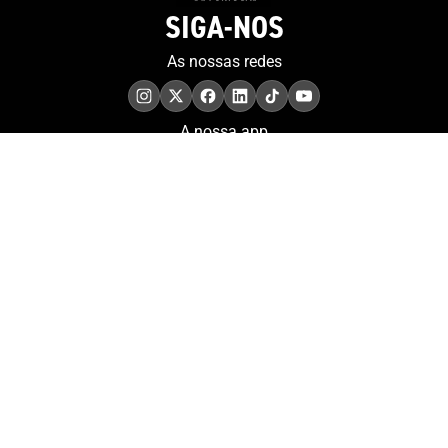
SIGA-NOS
As nossas redes
A nossa app
COMPROMISSO. EXCELÊNCIA.
Conheça as iniciativas e
os momentos que
refletem o papel de
Portugal no contexto
olímpico internacional.
Aderir à nossa newsletter