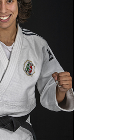
pelos Valores Olímpicos
os