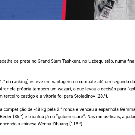
edalha de prata no Grand Slam Tashkent, no Uzbequistão, numa fina
11.ª do ranking) esteve em vantagem no combate até um segundo do 
rer ela própria também um wazari, o que levou a decisão para “gold
 terceiro castigo e a vitória foi para Stojadinov (28.ª).
 a competição de -48 kg pela 2.ª ronda e venceu a espanhola Gemma 
Beder (35.ª) e triunfou já no “golden score”. Nas meias-finais, a jud
 vencendo a chinesa Wenna Zihuang (119.ª).