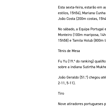
Esta sexta-feira, estarão em 
estilos, 15h56), Mariana Cunh
João Costa (200m costas, 15h4
No sábado, a Equipa Portugal e
Monteiro (100m mariposa, 14h5
15h58) e Tamila Holub (800m li
Ténis de Mesa
Fu Yu (19.ª do ranking) qualifi
sobre a indiana Sutirtha Mukhe
João Geraldo (51.º) chegou até 
2-11, 5-11).
Tiro
Nove atiradores portugueses pa