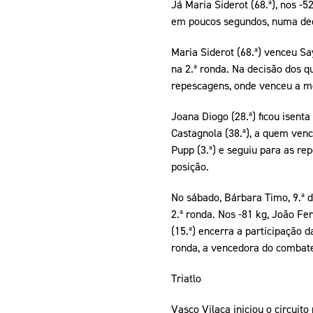
Já Maria Siderot (68.ª), nos -
em poucos segundos, numa deci
Maria Siderot (68.ª) venceu Sa
na 2.ª ronda. Na decisão dos qu
repescagens, onde venceu a me
Joana Diogo (28.ª) ficou isenta
Castagnola (38.ª), a quem venc
Pupp (3.ª) e seguiu para as re
posição.
No sábado, Bárbara Timo, 9.ª d
2.ª ronda. Nos -81 kg, João Fe
(15.ª) encerra a participação 
ronda, a vencedora do combate
Triatlo
Vasco Vilaça iniciou o circuit