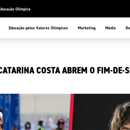
Educação Olímpica
Do
Educação pelos Valores Olímpicos
Marketing
Media
 Desportiva
Educação pelos Valores Olímpicos
 CATARINA COSTA ABREM O FIM-DE-
pios
mpica
ducação Olímpica
cas
letas
sportiva
a Olímpico
COP
ca de Portugal
ência e Conhecimento
Atletas
tegridade
Federaçõe
stentabilidade
Participaç