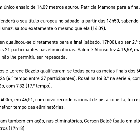
 único ensaio de 14,09 metros apurou Patrícia Mamona para a final d
fenderá o seu título europeu no sábado, a partir das 16h50, sabendo
anismaz, saltou exatamente o mesmo que ela (14,09).
qualificou-se diretamente para a final (sábado, 17h00), ao ser 2.ª c
as 21 participantes nas eliminatórias. Salomé Afonso fez 4.16,59, mas
) não lhe permitiu ser repescada.
tos e Lorene Bazolo qualificaram-se todas para as meias-finais dos 60
,24 (6.º tempo entre 37 participantes), Rosalina foi 3.ª na série 4, co
ão, com 7,32 (17.º tempo).
s 400m, em 46,51, com novo recorde nacional de pista coberta, foi re
º melhor tempo das eliminatórias.
tram também em ação, nas eliminatórias, Gerson Baldé (salto em alt
tros (17h18).