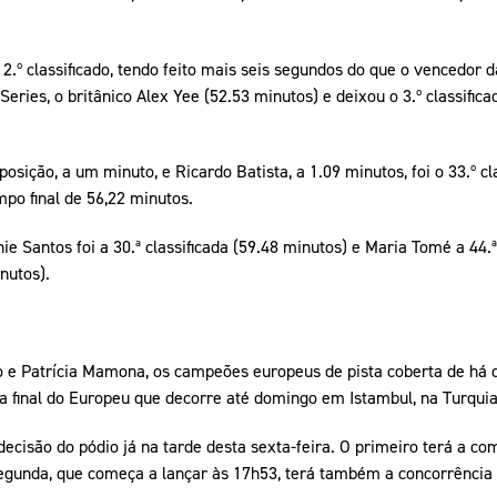
 2.º classificado, tendo feito mais seis segundos do que o vencedor 
ries, o britânico Alex Yee (52.53 minutos) e deixou o 3.º classifica
osição, a um minuto, e Ricardo Batista, a 1.09 minutos, foi o 33.º cl
mpo final de 56,22 minutos.
e Santos foi a 30.ª classificada (59.48 minutos) e Maria Tomé a 44.ª
nutos).
 e Patrícia Mamona, os campeões europeus de pista coberta de há d
a final do Europeu que decorre até domingo em Istambul, na Turquia
decisão do pódio já na tarde desta sexta-feira. O primeiro terá a c
segunda, que começa a lançar às 17h53, terá também a concorrência 