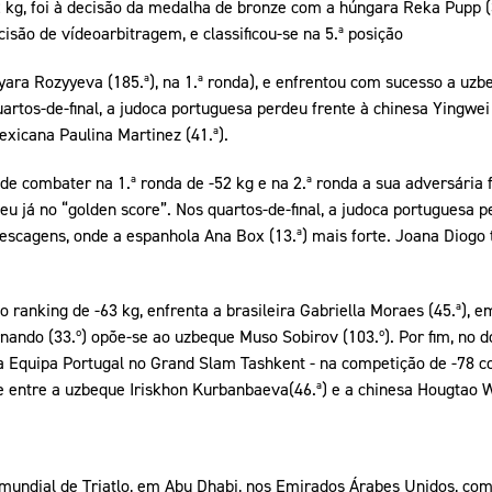
52 kg, foi à decisão da medalha de bronze com a húngara Reka Pupp (
são de vídeoarbitragem, e classificou-se na 5.ª posição
yara Rozyyeva (185.ª), na 1.ª ronda), e enfrentou com sucesso a uz
artos-de-final, a judoca portuguesa perdeu frente à chinesa Yingwei 
xicana Paulina Martinez (41.ª).
 de combater na 1.ª ronda de -52 kg e na 2.ª ronda a sua adversária f
eu já no “golden score”. Nos quartos-de-final, a judoca portuguesa
pescagens, onde a espanhola Ana Box (13.ª) mais forte. Joana Diogo 
o ranking de -63 kg, enfrenta a brasileira Gabriella Moraes (45.ª), 
rnando (33.º) opõe-se ao uzbeque Muso Sobirov (103.º). Por fim, no 
da Equipa Portugal no Grand Slam Tashkent - na competição de -78 co
 entre a uzbeque Iriskhon Kurbanbaeva(46.ª) e a chinesa Hougtao W
o mundial de Triatlo, em Abu Dhabi, nos Emirados Árabes Unidos, com