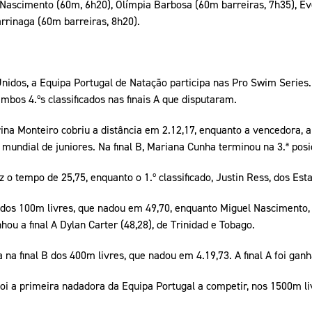
Nascimento (60m, 6h20), Olímpia Barbosa (60m barreiras, 7h35), Eve
rrinaga (60m barreiras, 8h20).
idos, a Equipa Portugal de Natação participa nas Pro Swim Series. 
bos 4.ºs classificados nas finais A que disputaram.
na Monteiro cobriu a distância em 2.12,17, enquanto a vencedora,
 mundial de juniores. Na final B, Mariana Cunha terminou na 3.ª posi
 o tempo de 25,75, enquanto o 1.º classificado, Justin Ress, dos Est
B dos 100m livres, que nadou em 49,70, enquanto Miguel Nascimento,
anhou a final A Dylan Carter (48,28), de Trinidad e Tobago.
da na final B dos 400m livres, que nadou em 4.19,73. A final A foi gan
foi a primeira nadadora da Equipa Portugal a competir, nos 1500m liv