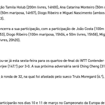
ação Tamila Holub (200m livres, 14h00), Ana Catarina Monteiro (50m
a (50m mariposa, 14h57), Diogo Ribeiro e Miguel Nascimento (ambos
3).
ncerra a sua participação, com a participação de João Costa (100m 
3), Diogo Ribeiro (100m mariposa, 15h04, e 50m livres, 15h58), Mig
vres, 20h20).
cou-se já esta sexta-feira para os quartos-de-final do WTT Contender
rjee (147.º) por 3-0. A sua próxima adversária será Ching Cheng (31.
à ronda de 32, na qual foi afastado pelo sueco Truls Moregard (6.º), 
rticiparão nos dias 10 e 11 de março no Campeonato da Europa de Ti