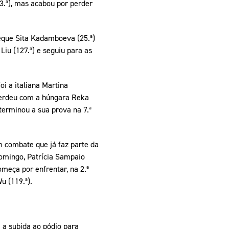
3.ª), mas acabou por perder
beque Sita Kadamboeva (25.ª)
Liu (127.ª) e seguiu para as
oi a italiana Martina
 perdeu com a húngara Reka
terminou a sua prova na 7.ª
em combate que já faz parte da
domingo, Patrícia Sampaio
meça por enfrentar, na 2.ª
u (119.ª).
 a subida ao pódio para