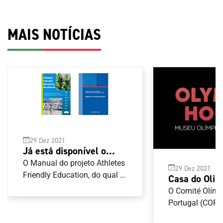
MAIS NOTÍCIAS
29 Dez 2021
Já está disponível o
Manual de boas práticas
O Manual do projeto Athletes
29 Dez 2021
para as carreiras duais
Friendly Education, do qual o
Casa do Olim
Comité Olímpico de Portugal
tem terreno 
O Comité Olímp
(COP) é parceiro, já está
implantação
Portugal (COP)
disponível para consulta . O
Municipal de L
principal objetivo desta