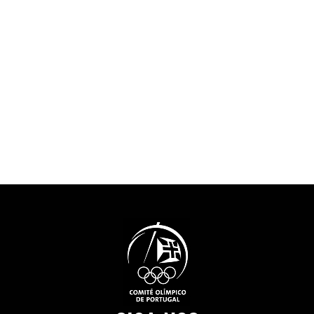
assistência nas áreas de
que muito contr
educação e empregabilidade
promoção e val
dos atletas. Será também
freguesia da Aj
implementado o certificado
cidade de Lisb
“Athletes Friendly Education”
conhecer mais 
que providencia instrumentos
projeto neste vídeo de
e mecanismos para um selo
apresentação (vídeo
europeu que distingue os
produzido em 2
estabelecimentos de ensino
que suportam as carreiras
duais. Neste domínio, está a
decorrer o período de
avaliação das candidaturas
recebidas.O Projeto Athlete
Friendly Education é
cofinanciado pelo programa
Erasmus+ da União Europeia
e tem como parceiros, para
além do COP, o Comité