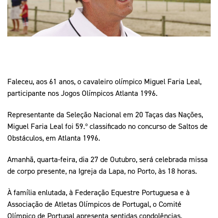
Mais Desporto
Marketing
Educação Olímpi
Arquivo Histórico
Equipa Portugal
Media
Educação Olímpica
Eq
Documentos
Equipa Portugal
Contactos
Faleceu, aos 61 anos, o cavaleiro olímpico Miguel Faria Leal,
participante nos Jogos Olímpicos Atlanta 1996.
Mais Desporto
Arquivo Histórico
Representante da Seleção Nacional em 20 Taças das Nações,
Educação Olímpica
Miguel Faria Leal foi 59.º classificado no concurso de Saltos de
Obstáculos, em Atlanta 1996.
Equipa Portugal
Amanhã, quarta-feira, dia 27 de Outubro, será celebrada missa
de corpo presente, na Igreja da Lapa, no Porto, às 18 horas.
À família enlutada, à Federação Equestre Portuguesa e à
Associação de Atletas Olímpicos de Portugal, o Comité
Olímpico de Portugal apresenta sentidas condolências.