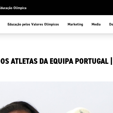
Educação Olímpica
Do
Educação pelos Valores Olímpicos
Marketing
Media
 Desportiva
Educação pelos Valores Olímpicos
OS ATLETAS DA EQUIPA PORTUGAL |
pios
mpica
ducação Olímpica
cas
letas
sportiva
a Olímpico
COP
ca de Portugal
ência e Conhecimento
Atletas
tegridade
Federaçõe
stentabilidade
Participaç