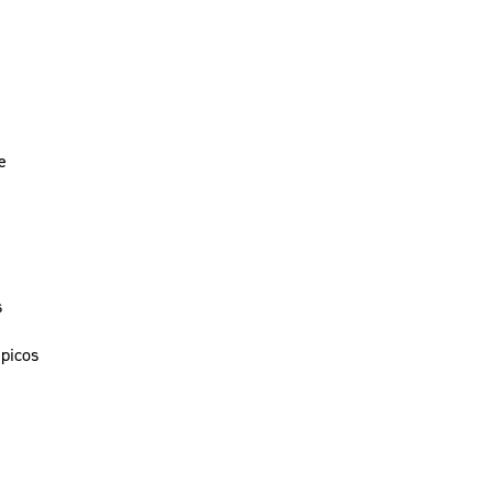
e
s
picos