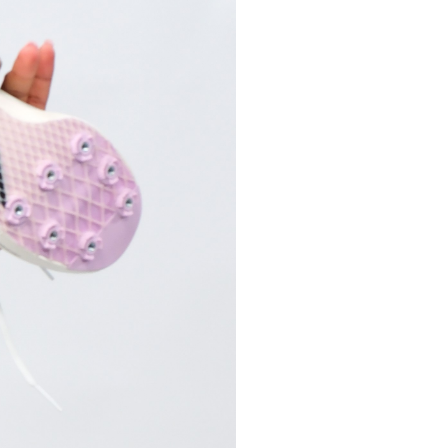
pelos Valores Olímpicos
os