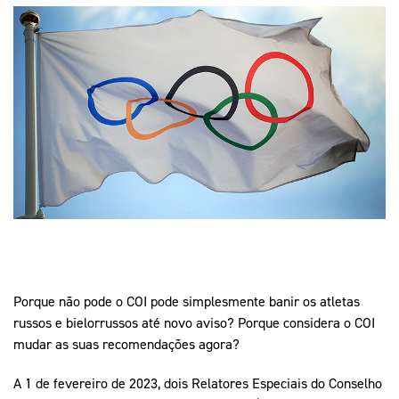
Mais Desporto
Marketing
Educação Olímpi
Arquivo Histórico
Equipa Portugal
Media
Educação Olímpica
Eq
Documentos
Equipa Portugal
Contactos
Mais Desporto
Arquivo Histórico
Educação Olímpica
Equipa Portugal
Porque não pode o COI pode simplesmente banir os atletas
russos e bielorrussos até novo aviso? Porque considera o COI
mudar as suas recomendações agora?
A 1 de fevereiro de 2023, dois Relatores Especiais do Conselho