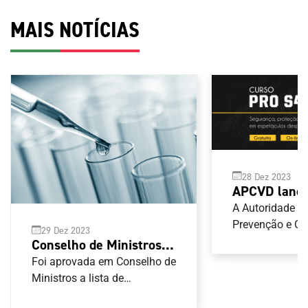
MAIS NOTÍCIAS
28 Dez 2023
APCVD lança
segurança, p
A Autoridade p
hospitalidad
Prevenção e C
29 Dez 2023
Violência no D
espetáculos 
Conselho de Ministros
(APCVD) tem di
aprova lista de
Foi aprovada em Conselho de
versão portugu
substâncias e métodos
Ministros a lista de
do Conselho da
substâncias e métodos
proibidos a partir de 1
“Segurança, Pr