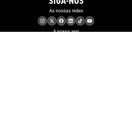
SIGA-NOS
As nossas redes
A nossa app
COMPROMISSO. EXCELÊNCIA.
Conheça as iniciativas e
os momentos que
refletem o papel de
Portugal no contexto
olímpico internacional.
Aderir à nossa newsletter