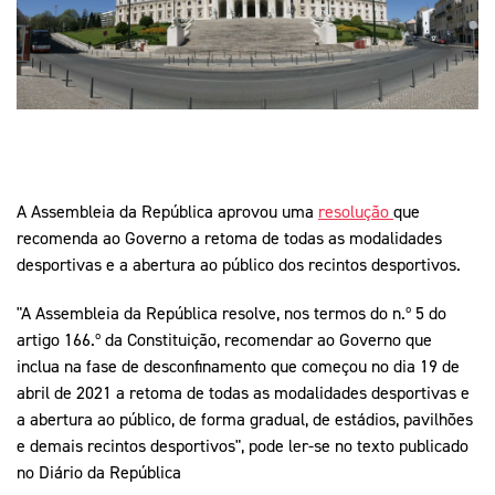
Mais Desporto
Marketing
Educação Olímpi
Arquivo Histórico
Equipa Portugal
Media
Educação Olímpica
Eq
Documentos
Equipa Portugal
Contactos
A Assembleia da República aprovou uma
resolução
que
Mais Desporto
recomenda ao Governo a retoma de todas as modalidades
Arquivo Histórico
desportivas e a abertura ao público dos recintos desportivos.
Educação Olímpica
"A Assembleia da República resolve, nos termos do n.º 5 do
Equipa Portugal
artigo 166.º da Constituição, recomendar ao Governo que
inclua na fase de desconfinamento que começou no dia 19 de
abril de 2021 a retoma de todas as modalidades desportivas e
a abertura ao público, de forma gradual, de estádios, pavilhões
e demais recintos desportivos", pode ler-se no texto publicado
no Diário da República