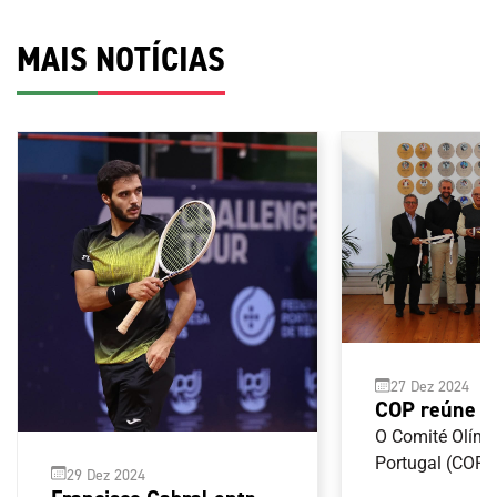
MAIS NOTÍCIAS
27 Dez 2024
COP reúne 
Federação P
O Comité Olímp
de Futebol 
Portugal (COP) 
29 Dez 2024
com a Federaç