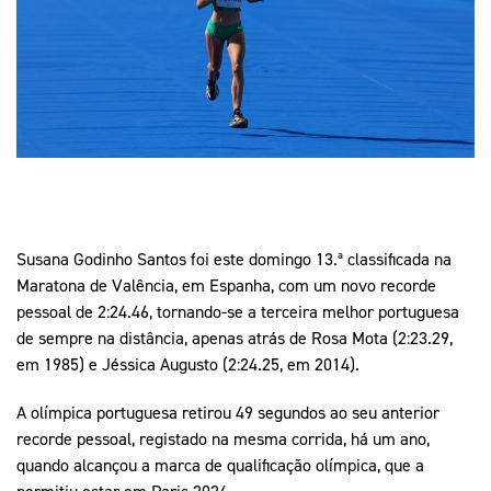
Mais Desporto
Marketing
Educação Olímpi
Arquivo Histórico
Equipa Portugal
Media
Educação Olímpica
Eq
Documentos
Equipa Portugal
Contactos
Mais Desporto
Arquivo Histórico
Susana Godinho Santos foi este domingo 13.ª classificada na
Educação Olímpica
Maratona de Valência, em Espanha, com um novo recorde
pessoal de 2:24.46, tornando-se a terceira melhor portuguesa
Equipa Portugal
de sempre na distância, apenas atrás de Rosa Mota (2:23.29,
em 1985) e Jéssica Augusto (2:24.25, em 2014).
A olímpica portuguesa retirou 49 segundos ao seu anterior
recorde pessoal, registado na mesma corrida, há um ano,
quando alcançou a marca de qualificação olímpica, que a
permitiu estar em Paris 2024.