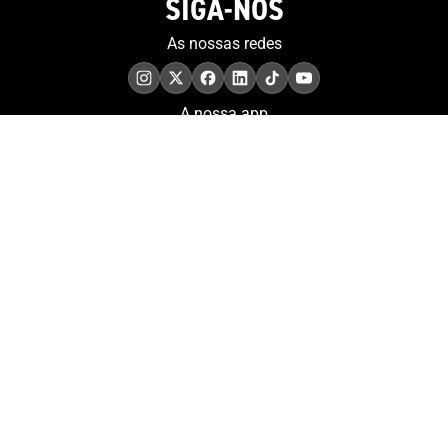
SIGA-NOS
As nossas redes
A nossa app
COMPROMISSO. EXCELÊNCIA.
Conheça as iniciativas e
os momentos que
refletem o papel de
Portugal no contexto
olímpico internacional.
Aderir à nossa newsletter