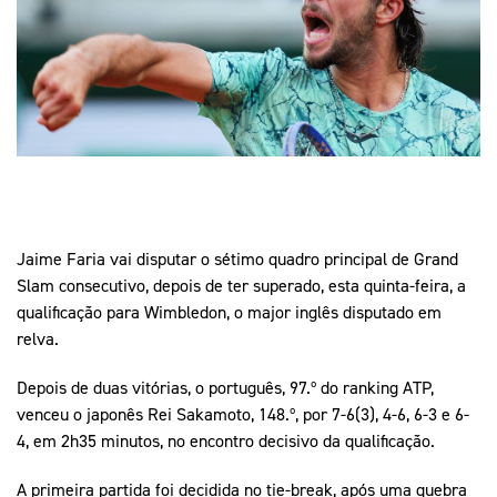
Mais Desporto
Marketing
Educação Olímpi
Arquivo Histórico
Equipa Portugal
Media
Educação Olímpica
Eq
Documentos
Equipa Portugal
Contactos
Mais Desporto
Arquivo Histórico
Jaime Faria vai disputar o sétimo quadro principal de Grand
Educação Olímpica
Slam consecutivo, depois de ter superado, esta quinta-feira, a
qualificação para Wimbledon, o major inglês disputado em
Equipa Portugal
relva.
Depois de duas vitórias, o português, 97.º do ranking ATP,
venceu o japonês Rei Sakamoto, 148.º, por 7-6(3), 4-6, 6-3 e 6-
4, em 2h35 minutos, no encontro decisivo da qualificação.
A primeira partida foi decidida no tie-break, após uma quebra