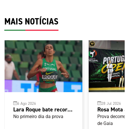
MAIS NOTÍCIAS
6 Ago 2026
28 Jul 2026
Lara Roque bate recorde
Rosa Mota 
nacional sub-20 e apura-
Open G1 de 
No primeiro dia da prova
Prova decorreu
se para a final do
de Gaia