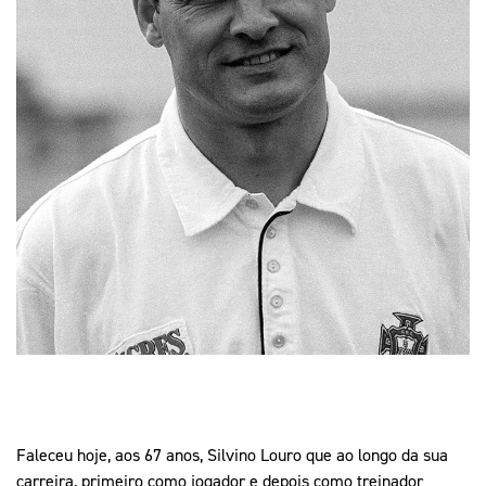
Mais Desporto
Marketing
Educação Olímpi
Arquivo Histórico
Equipa Portugal
Media
Educação Olímpica
Eq
Documentos
Equipa Portugal
Contactos
Mais Desporto
Arquivo Histórico
Educação Olímpica
Equipa Portugal
Faleceu hoje, aos 67 anos, Silvino Louro que ao longo da sua
carreira, primeiro como jogador e depois como treinador