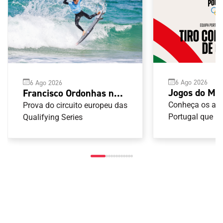
6 Ago 2026
6 Ago 2026
Jogos do Me
Francisco Ordonhas no
Taranto 2026
pódio do YETI Pro de
Conheça os atl
Prova do circuito europeu das
Armas de Ca
Portugal que ir
Surf
Qualifying Series
nas provas de 
Armas de Caça