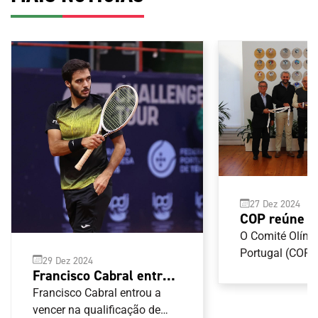
27 Dez 2024
COP reúne 
Federação P
O Comité Olímp
de Futebol 
Portugal (COP) 
29 Dez 2024
com a Federaç
Francisco Cabral entra a
de Futebol Ame
vencer na Nova
Francisco Cabral entrou a
com vista a abr
Caledónia
vencer na qualificação de