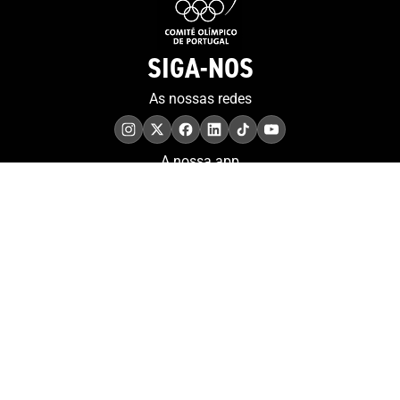
SIGA-NOS
As nossas redes
A nossa app
COMPROMISSO. EXCELÊNCIA.
Conheça as iniciativas e
os momentos que
refletem o papel de
Portugal no contexto
olímpico internacional.