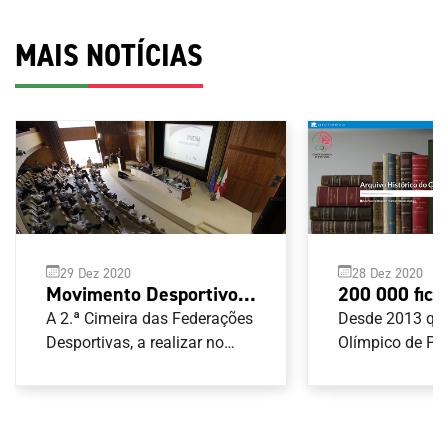
MAIS NOTÍCIAS
29 Dez 2020
28 Dez 2020
Movimento Desportivo
200 000 fich
pretende resposta
Arquivo Hist
A 2.ª Cimeira das Federações
Desde 2013 qu
política de acordo com
Desportivas, a realizar no
Olímpico de Po
próximo dia 12 de Janeiro,
tem em curso u
os padrões
quer mobilizar o Movimento
organização e
internacionais
Desportivo na discussão das
disponibilizaçã
melhores medidas para
documentos exi