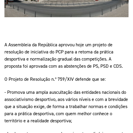
Mais Desporto
Marketing
Educação Olímpi
Arquivo Histórico
Equipa Portugal
Media
Educação Olímpica
Eq
Documentos
Equipa Portugal
Contactos
A Assembleia da República aprovou hoje um projeto de
resolução de iniciativa do PCP para a retoma da prática
Mais Desporto
desportiva e normalização gradual das competições. A
proposta foi aprovada com as abstenções de PS, PSD e CDS.
Arquivo Histórico
Educação Olímpica
O Projeto de Resolução n.º 759/XIV defende que se:
Equipa Portugal
- Promova uma ampla auscultação das entidades nacionais do
associativismo desportivo, aos vários níveis e com a brevidade
que a situação exige, de forma a trabalhar normas e condições
para a prática desportiva, com quem melhor conhece o
território e a realidade desportiva;