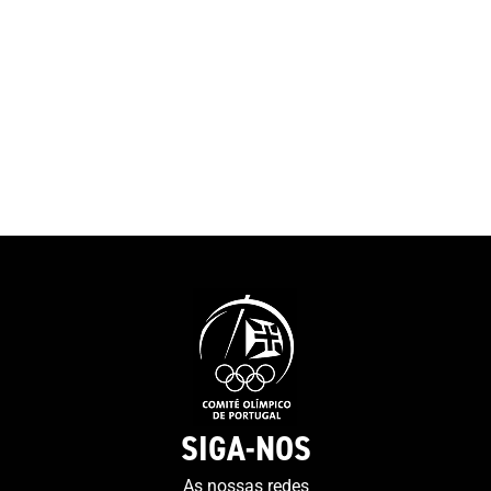
Portugal, Confederação do
foram doados 
Desporto de Portugal,
serem tratados 
Comissão de Atletas
no Arquivo.Ta
Olímpicos, Comissão de
espolio fotográ
Atletas Paralímpicos e
foi tratado e di
Confederação de Treinadores
nesta plataform
de Portugal observam que o
pretende no fut
Relatório da Comissão
coleções digita
Europeia sobre o Impacto
existentes.Até a
Económico da COVID-19 no
2021 prevê-se q
setor, na União Europeia,
finalizada a de
reportou que o PIB de todos
documentação r
os Estados-Membros seria
participação n
afetado em cerca de 10% em
Olímpicos Syd
resultado das perdas do
como a disponi
setor, que se estimam em
um maior núme
SIGA-NOS
cerca de menos 50.000,00
documentação o
milhões de euros.O Relatório
As nossas redes