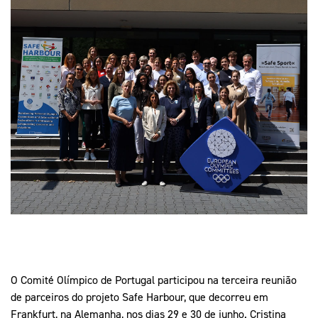
Mais Desporto
Marketing
Educação Olímpi
Arquivo Histórico
Equipa Portugal
Media
Educação Olímpica
Eq
Documentos
Equipa Portugal
Contactos
Mais Desporto
Arquivo Histórico
Educação Olímpica
Equipa Portugal
O Comité Olímpico de Portugal participou na terceira reunião
de parceiros do projeto Safe Harbour, que decorreu em
Frankfurt, na Alemanha, nos dias 29 e 30 de junho. Cristina