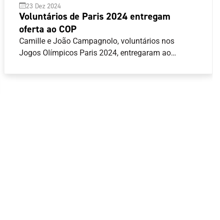
23 Dez 2024
Voluntários de Paris 2024 entregam
oferta ao COP
Camille e João Campagnolo, voluntários nos
Jogos Olímpicos Paris 2024, entregaram ao
Comité Olímpico de Portugal (COP) uma camisola
que fazia parte dos equipamentos oficiais para
voluntários na última edição dos Jogos Olímpicos
de verão.João Campagnolo, que desempenhou
funções de motorista durante Paris 2024, chegou a
transportar o Presidente do COP, José Manuel
Constantino, durante a presença da Equipa
Portugal na capital francesa, de quem recebeu um
pin que guarda como recordação do momento.Esta
oferta será integrada no acervo do Arquivo do COP,
disponível em
www.arquivo.comiteolimpicoportugal.pt , e que
para além dos materiais documentais incorpora
espólios confiados ao COP por diferentes