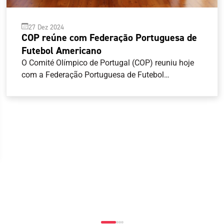
27 Dez 2024
COP reúne com Federação Portuguesa de
Futebol Americano
O Comité Olímpico de Portugal (COP) reuniu hoje
com a Federação Portuguesa de Futebol
Americano (FPFA), com vista a abrir um canal de
comunicação mais estreito entre as duas
entidades. O COP, representado pelo seu
Presidente, Artur Lopes, pelo Secretário-Geral, José
Manuel Araújo e pelo Diretor-Geral, João Paulo
Almeida, recebeu o Presidente da FPFA, Pedro
Esteves, e o Vice-Presidente da Assembleia Geral,
Nuno Perestrelo.O encontro teve como objetivo
apresentar as atividades da Federação, bem como
encetar contactos mais diretos entre as duas
entidades, considerando que o flag football integra
o programa competitivo dos Jogos Olímpicos Los