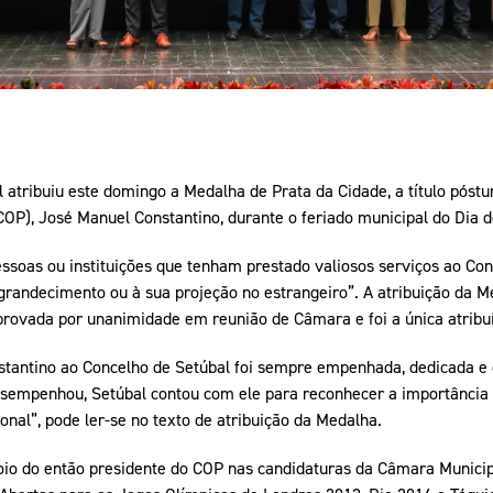
atribuiu este domingo a Medalha de Prata da Cidade, a título póstu
COP), José Manuel Constantino, durante o feriado municipal do Dia 
pessoas ou instituições que tenham prestado valiosos serviços ao Con
grandecimento ou à sua projeção no estrangeiro”. A atribuição da M
provada por unanimidade em reunião de Câmara e foi a única atribuí
stantino ao Concelho de Setúbal foi sempre empenhada, dedicada e 
desempenhou, Setúbal contou com ele para reconhecer a importânci
onal”, pode ler-se no texto de atribuição da Medalha.
oio do então presidente do COP nas candidaturas da Câmara Municipa