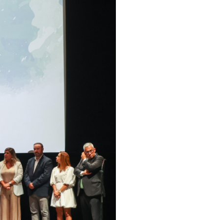
pelos Valores Olímpicos
os