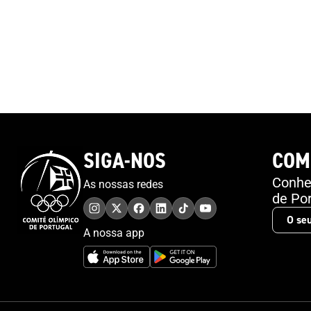
SIGA-NOS
COM
Conheç
As nossas redes
de Por
A nossa app