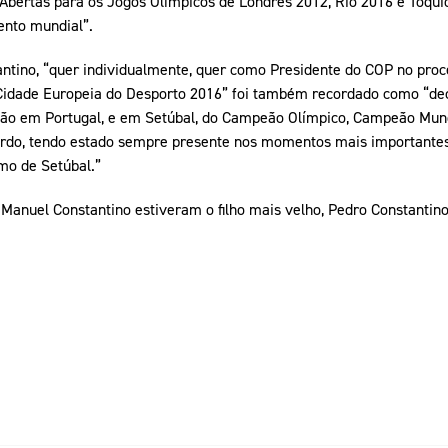
Abertas para os Jogos Olímpicos de Londres 2012, Rio 2016 e Tóqui
nto mundial”.
ntino, “quer individualmente, quer como Presidente do COP no proc
 Cidade Europeia do Desporto 2016” foi também recordado como “dec
ação em Portugal, e em Setúbal, do Campeão Olímpico, Campeão Mu
hardo, tendo estado sempre presente nos momentos mais importantes
mo de Setúbal.”
 Manuel Constantino estiveram o filho mais velho, Pedro Constantino