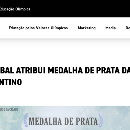
Educação Olímpica
Do
Educação pelos Valores Olímpicos
Marketing
Media
 Desportiva
Educação pelos Valores Olímpicos
BAL ATRIBUI MEDALHA DE PRATA DA
pios
mpica
ducação Olímpica
NTINO
cas
letas
sportiva
a Olímpico
COP
ca de Portugal
ência e Conhecimento
Atletas
tegridade
Federaçõe
stentabilidade
Participaç