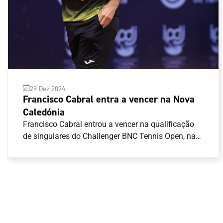
29 Dez 2024
Francisco Cabral entra a vencer na Nova
Caledónia
Francisco Cabral entrou a vencer na qualificação
de singulares do Challenger BNC Tennis Open, na
Nova Caledónia.O tenista português venceu em
dois \