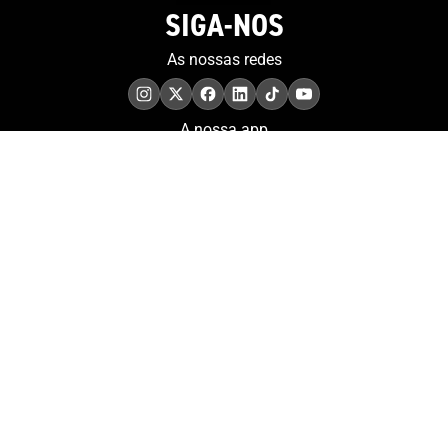
SIGA-NOS
As nossas redes
A nossa app
COMPROMISSO. EXCELÊNCIA.
Conheça as iniciativas e
os momentos que
refletem o papel de
Portugal no contexto
olímpico internacional.
Aderir à nossa newsletter