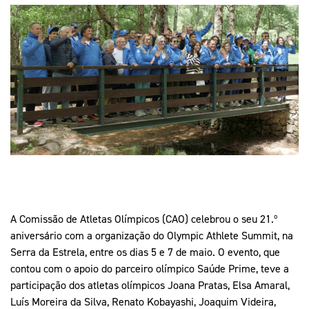
Mais Desporto
Marketing
Educação Olímpi
Arquivo Histórico
Equipa Portugal
Media
Educação Olímpica
Eq
Documentos
Equipa Portugal
Contactos
Mais Desporto
Arquivo Histórico
Educação Olímpica
Equipa Portugal
A Comissão de Atletas Olímpicos (CAO) celebrou o seu 21.º
aniversário com a organização do Olympic Athlete Summit, na
Serra da Estrela, entre os dias 5 e 7 de maio. O evento, que
contou com o apoio do parceiro olímpico Saúde Prime, teve a
participação dos atletas olímpicos Joana Pratas, Elsa Amaral,
Luís Moreira da Silva, Renato Kobayashi, Joaquim Videira,