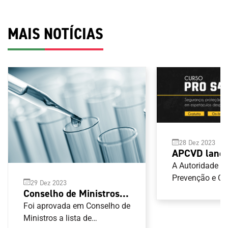
MAIS NOTÍCIAS
28 Dez 2023
APCVD lança
segurança, p
A Autoridade p
hospitalidad
Prevenção e C
29 Dez 2023
Violência no D
espetáculos 
Conselho de Ministros
(APCVD) tem di
aprova lista de
Foi aprovada em Conselho de
versão portugu
substâncias e métodos
Ministros a lista de
do Conselho da