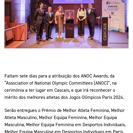
Mais Desporto
Marketing
Educação Olímpi
Arquivo Histórico
Equipa Portugal
Media
Educação Olímpica
Eq
Documentos
Equipa Portugal
Contactos
Mais Desporto
Arquivo Histórico
Educação Olímpica
Faltam sete dias para a atribuição dos ANOC Awards, da
“Association of National Olympic Committees (ANOC)”, na
cerimónia a ter lugar em Cascais, e que irá reconhecer o
Equipa Portugal
mérito dos melhores atletas dos Jogos Olímpicos Paris 2024.
Serão entregues o Prémio de Melhor Atleta Feminina, Melhor
Atleta Masculino, Melhor Equipa Feminina, Melhor Equipa
Masculina, Melhor Equipa Feminina em Desportos Individuais,
Melhor Equipa Masculina em Desportos Individuais em Paris,