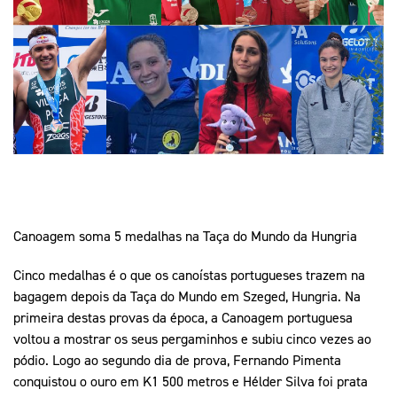
Mais Desporto
Marketing
Educação Olímpi
Arquivo Histórico
Equipa Portugal
Media
Educação Olímpica
Eq
Documentos
Equipa Portugal
Contactos
Mais Desporto
Arquivo Histórico
Educação Olímpica
Canoagem soma 5 medalhas na Taça do Mundo da Hungria
Equipa Portugal
Cinco medalhas é o que os canoístas portugueses trazem na
bagagem depois da Taça do Mundo em Szeged, Hungria. Na
primeira destas provas da época, a Canoagem portuguesa
voltou a mostrar os seus pergaminhos e subiu cinco vezes ao
pódio. Logo ao segundo dia de prova, Fernando Pimenta
conquistou o ouro em K1 500 metros e Hélder Silva foi prata