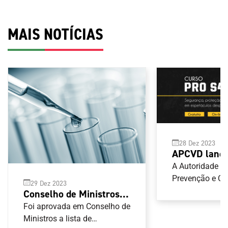
MAIS NOTÍCIAS
28 Dez 2023
APCVD lança
segurança, p
A Autoridade p
hospitalidad
Prevenção e C
29 Dez 2023
Violência no D
espetáculos 
Conselho de Ministros
(APCVD) tem di
aprova lista de
Foi aprovada em Conselho de
versão portugu
substâncias e métodos
Ministros a lista de
do Conselho da