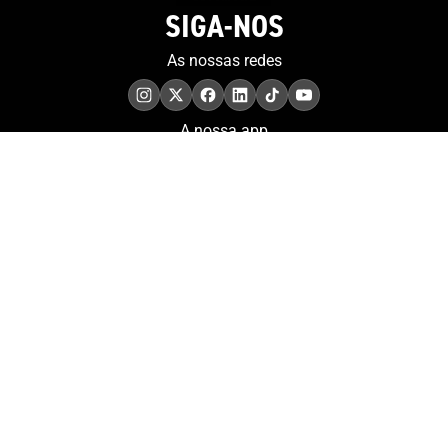
SIGA-NOS
As nossas redes
A nossa app
COMPROMISSO. EXCELÊNCIA.
Conheça as iniciativas e
os momentos que
refletem o papel de
Portugal no contexto
olímpico internacional.
Aderir à nossa newsletter