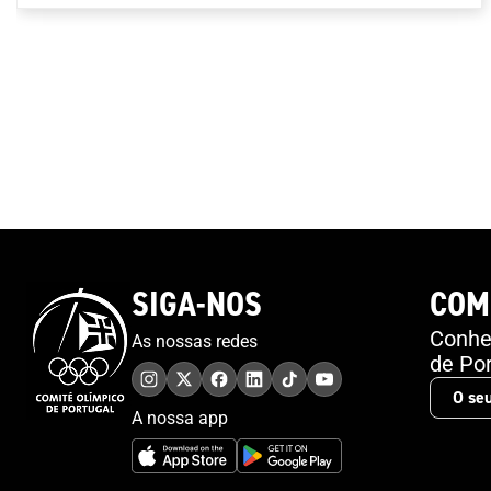
SIGA-NOS
COM
Conheç
As nossas redes
de Por
A nossa app