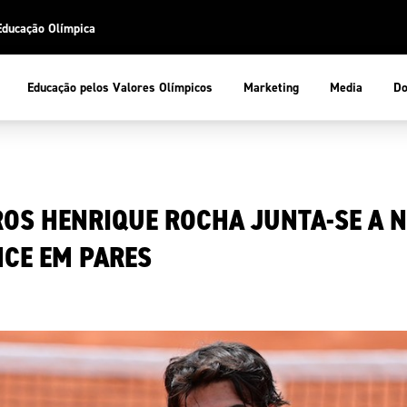
Educação Olímpica
Do
Educação pelos Valores Olímpicos
Marketing
Media
 Desportiva
Educação pelos Valores Olímpicos
OS HENRIQUE ROCHA JUNTA-SE A 
pios
mpica
ducação Olímpica
CE EM PARES
cas
letas
sportiva
a Olímpico
COP
ca de Portugal
ência e Conhecimento
Atletas
tegridade
Federaçõe
stentabilidade
Participaç