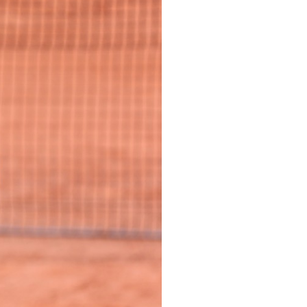
pelos Valores Olímpicos
os