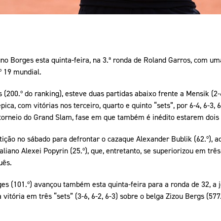
o Borges esta quinta-feira, na 3.ª ronda de Roland Garros, com uma
º 19 mundial.
 (200.º do ranking), esteve duas partidas abaixo frente a Mensik (2-
a, com vitórias nos terceiro, quarto e quinto “sets”, por 6-4, 6-3, 
torneio do Grand Slam, fase em que também é inédito estarem dois 
ção no sábado para defrontar o cazaque Alexander Bublik (62.º), ao
liano Alexei Popyrin (25.º), que, entretanto, se superiorizou em três p
uês.
s (101.º) avançou também esta quinta-feira para a ronda de 32, a j
itória em três “sets” (3-6, 6-2, 6-3) sobre o belga Zizou Bergs (577