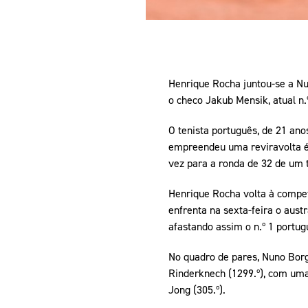
Henrique Rocha juntou-se a Nun
o checo Jakub Mensik, atual n.
O tenista português, de 21 anos
empreendeu uma reviravolta épic
vez para a ronda de 32 de um 
Henrique Rocha volta à competi
enfrenta na sexta-feira o austra
afastando assim o n.º 1 portug
No quadro de pares, Nuno Borge
Rinderknech (1299.º), com uma v
Jong (305.º).