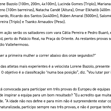
orene Bazolo (100m, 200m, 4x100m), Lucinda Gomes (Triplo), Mariana
eno (100m barreiras), Natacha Candé (Altura), Omar Elkhatib (400m 
hardo, Ricardo dos Santos (4x400m), Rúben Amaral (5000m), Salom
eira (Triplo) e Tsanko Arnaudov (Peso).
 em ação serão os saltadores com vara Cátia Pereira e Pedro Buaró,
id, perto do Palácio Real, na Praça do Oriente. As restantes provas 
ádio Vallehermoso.
ser a primeira mulher a correr abaixo dos onze segundos?"
das atletas mais experientes é a velocista Lorene Bazolo, presente
 objetivo é a classificação "numa boa posição”, diz. “Vou lutar por i
tá convocada para participar em três provas do Europeu de equipa
de inspirar a equipa para um bom resultado? “Eu acredito que muit
de. “A idade não nos define e para mim não é surpreendente estar c
aturalizada, participo sempre nas três provas, e não é porque tenho