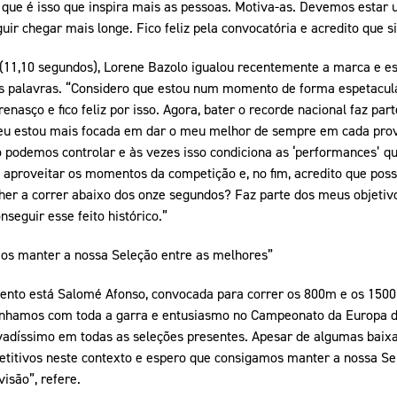
ue é isso que inspira mais as pessoas. Motiva-as. Devemos estar 
guir chegar mais longe. Fico feliz pela convocatória e acredito que 
(11,10 segundos), Lorene Bazolo igualou recentemente a marca e e
as palavras. “Considero que estou num momento de forma espetacula
enasço e fico feliz por isso. Agora, bater o recorde nacional faz pa
eu estou mais focada em dar o meu melhor de sempre em cada prova
o podemos controlar e às vezes isso condiciona as ‘performances’ q
aproveitar os momentos da competição e, no fim, acredito que posso
her a correr abaixo dos onze segundos? Faz parte dos meus objetivo
seguir esse feito histórico.”
os manter a nossa Seleção entre as melhores”
o está Salomé Afonso, convocada para correr os 800m e os 1500
Alinhamos com toda a garra e entusiasmo no Campeonato da Europa 
levadíssimo em todas as seleções presentes. Apesar de algumas baix
titivos neste contexto e espero que consigamos manter a nossa Se
visão”, refere.