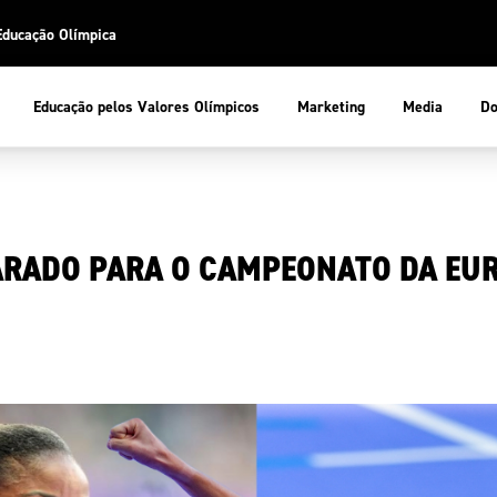
Educação Olímpica
Do
Educação pelos Valores Olímpicos
Marketing
Media
 Desportiva
Educação pelos Valores Olímpicos
RADO PARA O CAMPEONATO DA EUR
pios
mpica
ducação Olímpica
cas
letas
sportiva
a Olímpico
COP
ca de Portugal
ência e Conhecimento
Atletas
tegridade
Federaçõe
stentabilidade
Participaç