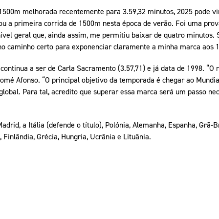
1500m melhorada recentemente para 3.59,32 minutos, 2025 pode vir
ou a primeira corrida de 1500m nesta época de verão. Foi uma pro
vel geral que, ainda assim, me permitiu baixar de quatro minutos
no caminho certo para exponenciar claramente a minha marca aos 1
ontinua a ser de Carla Sacramento (3.57,71) e já data de 1998. “O r
omé Afonso. “O principal objetivo da temporada é chegar ao Mundia
 global. Para tal, acredito que superar essa marca será um passo ne
id, a Itália (defende o título), Polónia, Alemanha, Espanha, Grã-B
 Finlândia, Grécia, Hungria, Ucrânia e Lituânia.