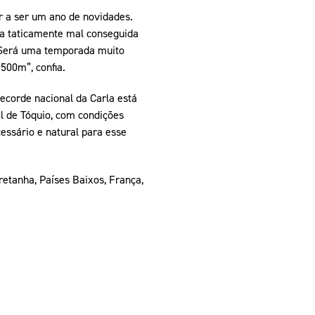
 a ser um ano de novidades.
va taticamente mal conseguida
. Será uma temporada muito
500m”, confia.
ecorde nacional da Carla está
l de Tóquio, com condições
cessário e natural para esse
retanha, Países Baixos, França,