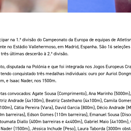
cipar na 1.ª divisão do Campeonato da Europa de equipas de Atletis
nte no Estádio Vallehermoso, em Madrid, Espanha. São 16 seleções a
três últimas descerão à 2.ª divisão.
o, disputada na Polónia e que foi integrada nos Jogos Europeus Cr
, tendo conquistado três medalhas individuais: ouro por Auriol Dong
0m, e Isaac Nader, nos 1500m.
etas convocados: Agate Sousa (Comprimento), Ana Marinho (5000m)
atriz Andrade (4x100m), Beatriz Castelhano (4x100m), Camila Gome
00m), Cátia Pereira (Vara), David Garcia (800m), Décio Andrade (Ma
m barreiras), Edson Gomes (110m barreiras), Emanuel Sousa (Disco)
toumata Diallo (400m barreiras e 4x400m), Gabriel Maio (4x100m), 
ac Nader (1500m), Jéssica Inchude (Peso), Laura Taborda (3000m obs