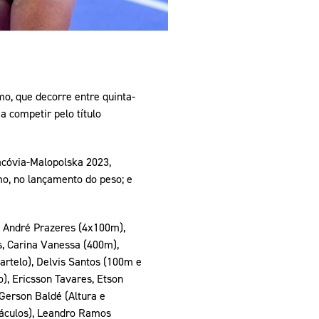
mo, que decorre entre quinta-
 competir pelo título
acóvia-Malopolska 2023,
mo, no lançamento do peso; e
, André Prazeres (4x100m),
s, Carina Vanessa (400m),
rtelo), Delvis Santos (100m e
, Ericsson Tavares, Etson
Gerson Baldé (Altura e
táculos), Leandro Ramos