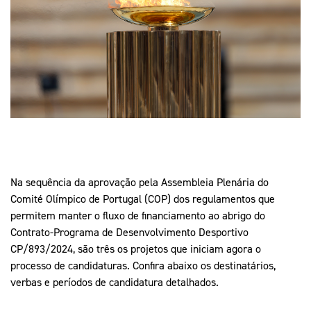
Mais Desporto
Marketing
Educação Olímpi
Arquivo Histórico
Equipa Portugal
Media
Educação Olímpica
Eq
Documentos
Equipa Portugal
Contactos
Mais Desporto
Arquivo Histórico
Educação Olímpica
Na sequência da aprovação pela Assembleia Plenária do
Comité Olímpico de Portugal (COP) dos regulamentos que
Equipa Portugal
permitem manter o fluxo de financiamento ao abrigo do
Contrato-Programa de Desenvolvimento Desportivo
CP/893/2024, são três os projetos que iniciam agora o
processo de candidaturas. Confira abaixo os destinatários,
verbas e períodos de candidatura detalhados.