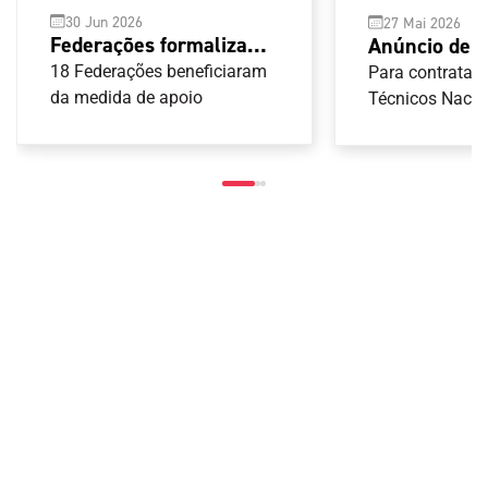
30 Jun 2026
27 Mai 2026
Federações formalizam
Anúncio de a
contratos da segunda
2ª fase de c
18 Federações beneficiaram
Para contrataçã
fase de apoio à
da medida de apoio
Técnicos Nacio
Gestores Despo
contratação
Federações Des