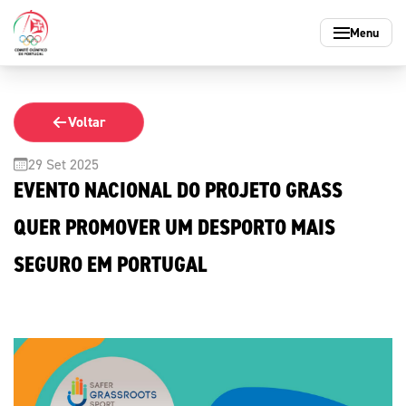
Menu
Marketing
Media
Federações
Atletas
COP
Participação Desportiva
Educação pel
Voltar
29 Set 2025
EVENTO NACIONAL DO PROJETO GRASS
Marketing Olímpico
Notícias
Federações Olímpicas
Atletas Olímpicos
Missão e princípios
Preparação Olímpica
Educação Olímpi
QUER PROMOVER UM DESPORTO MAIS
Marca Olímpica
Redes Sociais
Federações Não Olímpicas
Informações para Atletas
Organização
Participação Desportiva
Dia Olímpico
COP
Parceiros Olímpicos
Revista Olimpo
Carta do atleta
História Olímpica de Portu
Ciência e Conhe
SEGURO EM PORTUGAL
Mais Desporto
Mais Desporto
Atletas
Produtos e Serviços
Fotografias
Integridade
Arquivo Histórico
Arquivo Histórico
Mais Desporto
Mais Desporto
Federações
Vídeos
Sustentabilidade
Educação Olímpica
Educação Olímpica
Arquivo Histórico
Arquivo Histórico
Mais Desporto
Participação Desportiva
Informações aos Media
Educação Olímpica
Educação Olímpica
Arquivo Histórico
Equipa Portugal
Equipa Portugal
Mais Desporto
Educação pelos Valores Olímpicos
Educação Olímpica
Arquivo Históric
Equipa Portugal
Equipa Portugal