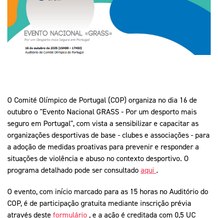
Mais Desporto
Marketing
Educação Olímpi
Arquivo Histórico
Equipa Portugal
Media
Educação Olímpica
Eq
Documentos
Equipa Portugal
Contactos
Mais Desporto
O Comité Olímpico de Portugal (COP) organiza no dia 16 de
Arquivo Histórico
outubro o "Evento Nacional GRASS - Por um desporto mais
seguro em Portugal", com vista a sensibilizar e capacitar as
Educação Olímpica
organizações desportivas de base - clubes e associações - para
a adoção de medidas proativas para prevenir e responder a
Equipa Portugal
situações de violência e abuso no contexto desportivo. O
programa detalhado pode ser consultado
aqui
.
O evento, com início marcado para as 15 horas no Auditório do
COP, é de participação gratuita mediante inscrição prévia
através deste
formulário
, e a ação é creditada com 0,5 UC