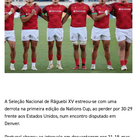
Mais Desporto
Marketing
Educação Olímpi
Arquivo Histórico
Equipa Portugal
Media
Educação Olímpica
Eq
Documentos
Equipa Portugal
Contactos
Mais Desporto
Arquivo Histórico
Educação Olímpica
Equipa Portugal
A Seleção Nacional de Râguebi XV estreou-se com uma
derrota na primeira edição da Nations Cup, ao perder por 30-29
frente aos Estados Unidos, num encontro disputado em
Denver.
Portugal chegou ao intervalo em desvantagem por 21-19, mas