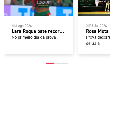
6 Ago 2026
28 Jul 2026
Lara Roque bate recorde
Rosa Mota 
nacional sub-20 e apura-
Open G1 de 
No primeiro dia da prova
Prova decorreu
se para a final do
de Gaia
Mundial