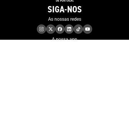
SIGA-NOS
As nossas redes
A nossa app
COMPROMISSO. EXCELÊNCIA.
Conheça as iniciativas e
os momentos que
refletem o papel de
Portugal no contexto
olímpico internacional.
Aderir à nossa newsletter