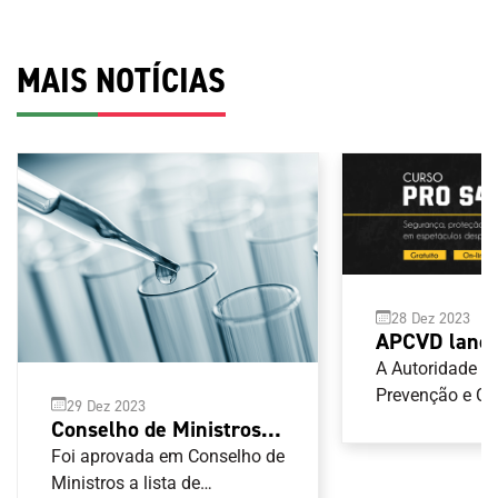
MAIS NOTÍCIAS
28 Dez 2023
APCVD lança
segurança, p
A Autoridade p
hospitalidad
Prevenção e C
29 Dez 2023
Violência no D
espetáculos 
Conselho de Ministros
(APCVD) tem di
aprova lista de
Foi aprovada em Conselho de
versão portugu
substâncias e métodos
Ministros a lista de