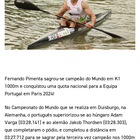
Mais Desporto
Marketing
Educação Olímpi
Arquivo Histórico
Equipa Portugal
Media
Educação Olímpica
Eq
Documentos
Equipa Portugal
Contactos
Mais Desporto
Arquivo Histórico
Fernando Pimenta sagrou-se campeão do Mundo em K1
Educação Olímpica
1000m e conquistou uma quota nacional para a Equipa
Portugal em Paris 2024!
Equipa Portugal
No Campeonato do Mundo que se realiza em Duisburgo, na
Alemanha, o português superiorizou-se ao húngaro Adam
Varga (03:28.141) e ao alemão Jakob Thordsen (03:28.303),
que completaram o pódio, e completou a distância em
03:27.712 para se sagrar pela terceira vez campeão nos 1000m