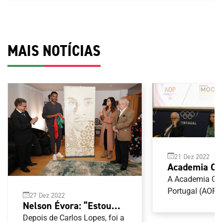
MAIS NOTÍCIAS
21 Dez 2022
Academia Ol
Portugal apr
A Academia Ol
projeto Memó
Portugal (AOP)
27 Dez 2022
nas comemoraç
Olimpismo P
Nelson Évora: “Estou
36.º aniversário
em dia de an
feliz por tudo aquilo que
Depois de Carlos Lopes, foi a