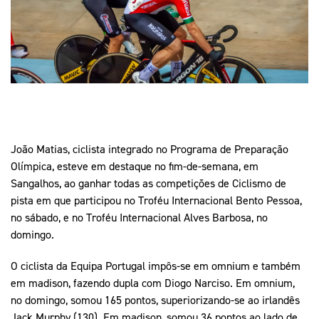
Mais Desporto
Marketing
Educação Olímpi
Arquivo Histórico
Equipa Portugal
Media
Educação Olímpica
Eq
Documentos
Equipa Portugal
Contactos
Mais Desporto
João Matias, ciclista integrado no Programa de Preparação
Arquivo Histórico
Olímpica, esteve em destaque no fim-de-semana, em
Educação Olímpica
Sangalhos, ao ganhar todas as competições de Ciclismo de
pista em que participou no Troféu Internacional Bento Pessoa,
Equipa Portugal
no sábado, e no Troféu Internacional Alves Barbosa, no
domingo.
O ciclista da Equipa Portugal impôs-se em omnium e também
em madison, fazendo dupla com Diogo Narciso. Em omnium,
no domingo, somou 165 pontos, superiorizando-se ao irlandês
Jack Murphy (130). Em madison, somou 36 pontos ao lado de