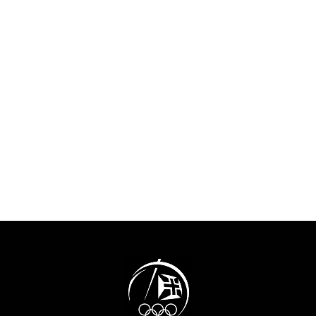
esquecimento 
alguma família e amigos,
do tempo em q
Nelson Évora recordou o
intensamente o
início do seu percurso
acontecimentos
Olímpico, com a presença no
atualidade “e 
Festival Olímpico da
aqueles que no
Juventude Europeia em 2001,
percurso em qu
a que se seguiram os Jogos
encontramos.”O
Olímpicos de 2004, 2008,
do COP felicit
2016 e 2020. “Sabemos que
pela decisão de 
podemos lá chegar, mas
projeto do MOO
achamos sempre que é um
contributo muit
sonho, porque muitos
para a preserv
sonham. Eu sinto-me muito
memória.”Tiago
sortudo”. E a porta, que
presidente da 
simboliza o recomeço e as
a história da o
possibilidades sem fim,
sublinhando qu
representa também a forma
“um percurso 
como o atleta encara a sua