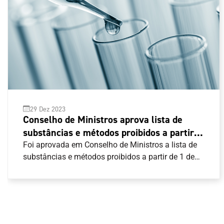
29 Dez 2023
Conselho de Ministros aprova lista de
substâncias e métodos proibidos a partir
de 1 de janeiro de 2024
Foi aprovada em Conselho de Ministros a lista de
substâncias e métodos proibidos a partir de 1 de
janeiro de 2024.A regra nacional segue o Código
Mundial Antidopagem e pode ser consultada aqui .