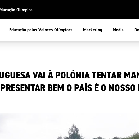
Educação Olímpica
Do
Educação pelos Valores Olímpicos
Marketing
Media
 Desportiva
Educação pelos Valores Olímpicos
GUESA VAI À POLÓNIA TENTAR MA
pios
mpica
ducação Olímpica
PRESENTAR BEM O PAÍS É O NOSSO
cas
letas
sportiva
a Olímpico
COP
ca de Portugal
ência e Conhecimento
Atletas
tegridade
Federaçõe
stentabilidade
Participaç