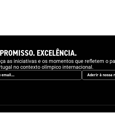
introdução às normas do Conselho da Europa até
especificidades da proteção em estádios e a
importância do serviço em espetáculos
desportivos. O acesso é gratuito e está disponível
aqui , podendo cada utilizador fazer a formação de
forma flexível, adaptada ao seu ritmo. O vídeo
promocional pode ser visualizado aqui .
PROMISSO. EXCELÊNCIA.
a as iniciativas e os momentos que refletem o pa
tugal no contexto olímpico internacional.
Aderir à nossa 