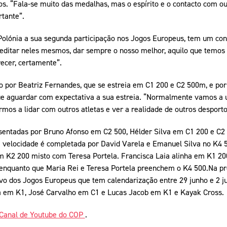
s. “Fala-se muito das medalhas, mas o espírito e o contacto com ou
tante”.
 Polónia a sua segunda participação nos Jogos Europeus, tem um con
reditar neles mesmos, dar sempre o nosso melhor, aquilo que temos
ecer, certamente”.
o por Beatriz Fernandes, que se estreia em C1 200 e C2 500m, e por
e aguardar com expectativa a sua estreia. “Normalmente vamos a 
mos a lidar com outros atletas e ver a realidade de outros desporto
sentadas por Bruno Afonso em C2 500, Hélder Silva em C1 200 e C
 velocidade é completada por David Varela e Emanuel Silva no K4 
 K2 200 misto com Teresa Portela. Francisca Laia alinha em K1 20
enquanto que Maria Rei e Teresa Portela preenchem o K4 500.Na 
vo dos Jogos Europeus que tem calendarização entre 29 junho e 2 ju
a em K1, José Carvalho em C1 e Lucas Jacob em K1 e Kayak Cross.
Canal de Youtube do COP
.