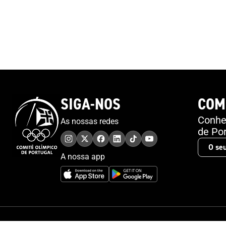
SIGA-NOS
COM
Conheç
As nossas redes
de Por
A nossa app
© 2026 Comité Olímpico de Portugal. Todos os direitos reservados.