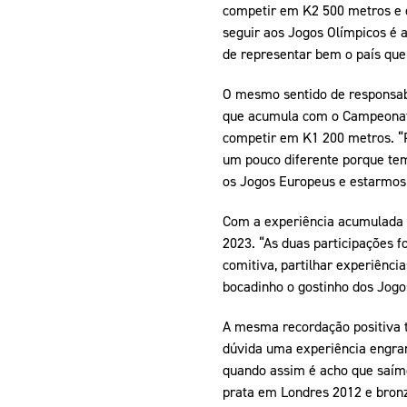
competir em K2 500 metros e q
seguir aos Jogos Olímpicos é
de representar bem o país que
O mesmo sentido de responsabi
que acumula com o Campeonato 
competir em K1 200 metros. “
um pouco diferente porque tem
os Jogos Europeus e estarmos 
Com a experiência acumulada n
2023. “As duas participações f
comitiva, partilhar experiênci
bocadinho o gostinho dos Jogo
A mesma recordação positiva 
dúvida uma experiência engran
quando assim é acho que saímo
prata em Londres 2012 e bronz