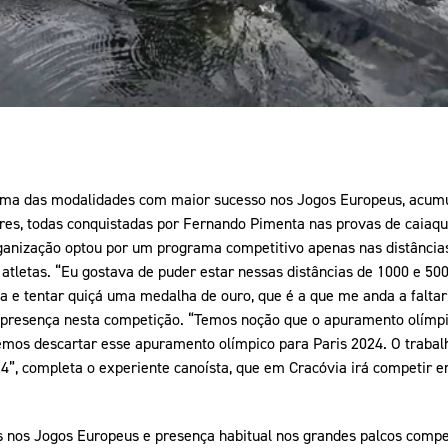
ma das modalidades com maior sucesso nos Jogos Europeus, acum
ores, todas conquistadas por Fernando Pimenta nas provas de caiaqu
rganização optou por um programa competitivo apenas nas distância
atletas. “Eu gostava de puder estar nessas distâncias de 1000 e 50
a e tentar quiçá uma medalha de ouro, que é a que me anda a faltar
 presença nesta competição. “Temos noção que o apuramento olímpi
mos descartar esse apuramento olímpico para Paris 2024. O trabalh
4”, completa o experiente canoísta, que em Cracóvia irá competir 
 nos Jogos Europeus e presença habitual nos grandes palcos compet