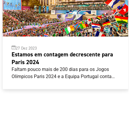
27 Dez 2023
Estamos em contagem decrescente para
Paris 2024
Faltam pouco mais de 200 dias para os Jogos
Olímpicos Paris 2024 e a Equipa Portugal conta
com oito modalidades asseguradas, com 23
quotas equivalentes a 25 atletas. Atletismo,
Canoagem, Ciclismo, Ginástica, Natação, Surf, Tiro
com Armas de Caça e Vela são as modalidades
com vagas já garantidas, mas o próximo ano traz
todas as decisões para os atletas do Programa de
Preparação Olímpica (PPO), com competições