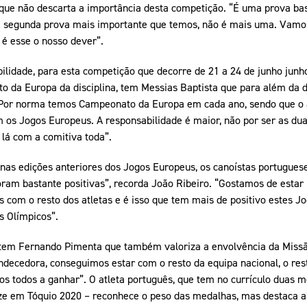
ue não descarta a importância desta competição. “É uma prova bas
 a segunda prova mais importante que temos, não é mais uma. Vamo
 é esse o nosso dever”.
lidade, para esta competição que decorre de 21 a 24 de junho jun
da Europa da disciplina, tem Messias Baptista que para além da d
Por norma temos Campeonato da Europa em cada ano, sendo que o 
 os Jogos Europeus. A responsabilidade é maior, não por ser as du
lá com a comitiva toda”.
as edições anteriores dos Jogos Europeus, os canoístas portugues
oram bastante positivas”, recorda João Ribeiro. “Gostamos de estar
as com o resto dos atletas e é isso que tem mais de positivo estes J
s Olímpicos”.
tem Fernando Pimenta que também valoriza a envolvência da Missã
decedora, conseguimos estar com o resto da equipa nacional, o rest
s todos a ganhar”. O atleta português, que tem no currículo duas 
e em Tóquio 2020 – reconhece o peso das medalhas, mas destaca a