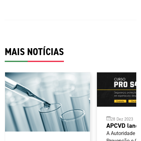
MAIS NOTÍCIAS
28 Dez 2023
APCVD lança
segurança, p
A Autoridade p
Prevenção e C