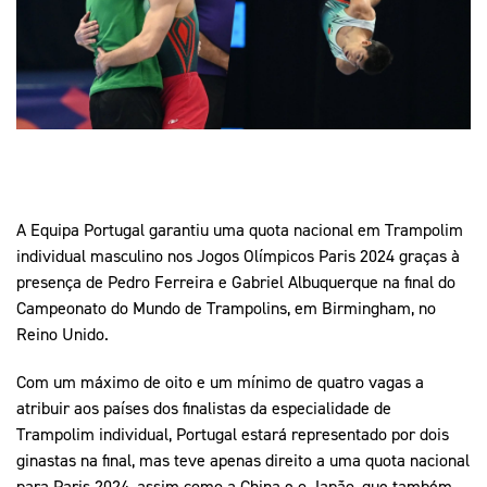
Mais Desporto
Marketing
Educação Olímpi
Arquivo Histórico
Equipa Portugal
Media
Educação Olímpica
Eq
Documentos
Equipa Portugal
Contactos
Mais Desporto
A Equipa Portugal garantiu uma quota nacional em Trampolim
Arquivo Histórico
individual masculino nos Jogos Olímpicos Paris 2024 graças à
Educação Olímpica
presença de Pedro Ferreira e Gabriel Albuquerque na final do
Campeonato do Mundo de Trampolins, em Birmingham, no
Equipa Portugal
Reino Unido.
Com um máximo de oito e um mínimo de quatro vagas a
atribuir aos países dos finalistas da especialidade de
Trampolim individual, Portugal estará representado por dois
ginastas na final, mas teve apenas direito a uma quota nacional
para Paris 2024, assim como a China e o Japão, que também