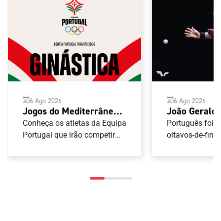
6 Ago 2026
6 Ago 2026
Jogos do Mediterrâneo
João Geraldo
Taranto 2026: Ginástica
participação
Conheça os atletas da Equipa
Português foi 
Portugal que irão competir
oitavos-de-final
nas provas de Ginástica