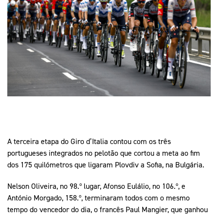
Mais Desporto
Marketing
Educação Olímpi
Arquivo Histórico
Equipa Portugal
Media
Educação Olímpica
Eq
Documentos
Equipa Portugal
Contactos
Mais Desporto
Arquivo Histórico
Educação Olímpica
A terceira etapa do Giro d’Italia contou com os três
Equipa Portugal
portugueses integrados no pelotão que cortou a meta ao fim
dos 175 quilómetros que ligaram Plovdiv a Sofia, na Bulgária.
Nelson Oliveira, no 98.º lugar, Afonso Eulálio, no 106.º, e
António Morgado, 158.º, terminaram todos com o mesmo
tempo do vencedor do dia, o francês Paul Mangier, que ganhou