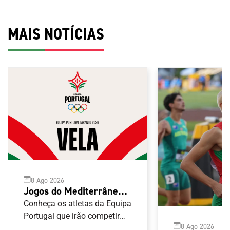
MAIS NOTÍCIAS
8 Ago 2026
Jogos do Mediterrâneo
Taranto 2026: Vela
Conheça os atletas da Equipa
Portugal que irão competir
8 Ago 2026
nas provas de Vela