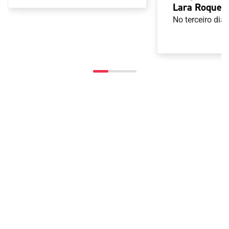
Lara Roque v
recorde naci
No terceiro di
Pedro Afonso
máximo dos 
nos Mundiai