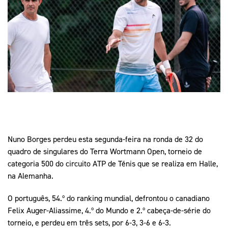
Mais Desporto
Marketing
Educação Olímpi
Arquivo Histórico
Equipa Portugal
Media
Educação Olímpica
Eq
Documentos
Equipa Portugal
Contactos
Mais Desporto
Arquivo Histórico
Educação Olímpica
Nuno Borges perdeu esta segunda-feira na ronda de 32 do
quadro de singulares do Terra Wortmann Open, torneio de
Equipa Portugal
categoria 500 do circuito ATP de Ténis que se realiza em Halle,
na Alemanha.
O português, 54.º do ranking mundial, defrontou o canadiano
Felix Auger-Aliassime, 4.º do Mundo e 2.º cabeça-de-série do
torneio, e perdeu em três sets, por 6-3, 3-6 e 6-3.