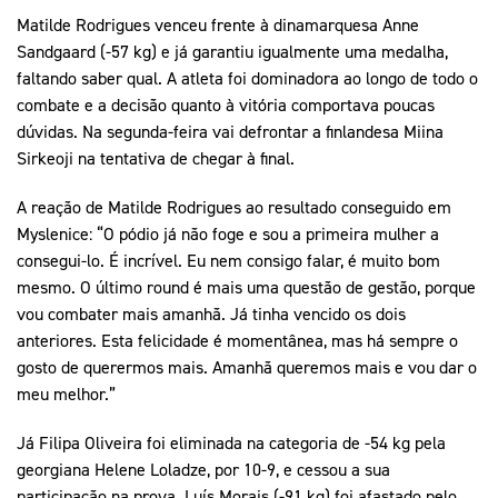
Matilde Rodrigues venceu frente à dinamarquesa Anne
Sandgaard (-57 kg) e já garantiu igualmente uma medalha,
faltando saber qual. A atleta foi dominadora ao longo de todo o
combate e a decisão quanto à vitória comportava poucas
dúvidas. Na segunda-feira vai defrontar a finlandesa Miina
Sirkeoji na tentativa de chegar à final.
A reação de Matilde Rodrigues ao resultado conseguido em
Myslenice: “O pódio já não foge e sou a primeira mulher a
consegui-lo. É incrível. Eu nem consigo falar, é muito bom
mesmo. O último round é mais uma questão de gestão, porque
vou combater mais amanhã. Já tinha vencido os dois
anteriores. Esta felicidade é momentânea, mas há sempre o
gosto de querermos mais. Amanhã queremos mais e vou dar o
meu melhor.”
Já Filipa Oliveira foi eliminada na categoria de -54 kg pela
georgiana Helene Loladze, por 10-9, e cessou a sua
participação na prova. Luís Morais (-91 kg) foi afastado pelo