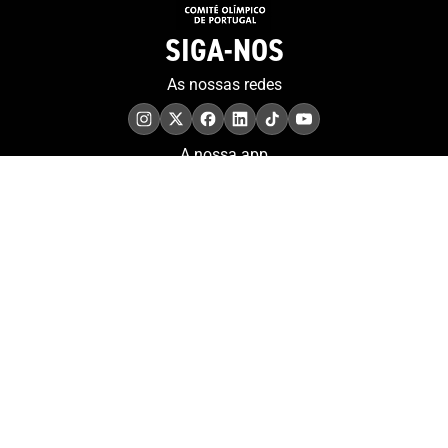
SIGA-NOS
As nossas redes
A nossa app
COMPROMISSO. EXCELÊNCIA.
Conheça as iniciativas e
os momentos que
refletem o papel de
Portugal no contexto
olímpico internacional.
Aderir à nossa newsletter