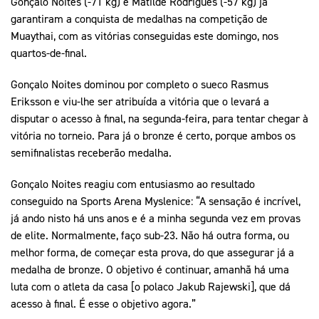
Gonçalo Noites (-71 kg) e Matilde Rodrigues (-57 kg) já
garantiram a conquista de medalhas na competição de
Muaythai, com as vitórias conseguidas este domingo, nos
quartos-de-final.
Gonçalo Noites dominou por completo o sueco Rasmus
Eriksson e viu-lhe ser atribuída a vitória que o levará a
disputar o acesso à final, na segunda-feira, para tentar chegar à
vitória no torneio. Para já o bronze é certo, porque ambos os
semifinalistas receberão medalha.
Gonçalo Noites reagiu com entusiasmo ao resultado
conseguido na Sports Arena Myslenice: “A sensação é incrível,
já ando nisto há uns anos e é a minha segunda vez em provas
de elite. Normalmente, faço sub-23. Não há outra forma, ou
melhor forma, de começar esta prova, do que assegurar já a
medalha de bronze. O objetivo é continuar, amanhã há uma
luta com o atleta da casa [o polaco Jakub Rajewski], que dá
acesso à final. É esse o objetivo agora.”