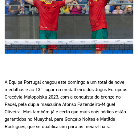
Mais Desporto
Marketing
Educação Olímpi
Arquivo Histórico
Equipa Portugal
Media
Educação Olímpica
Eq
Documentos
Equipa Portugal
Contactos
Mais Desporto
Arquivo Histórico
Educação Olímpica
A Equipa Portugal chegou este domingo a um total de nove
medalhas e ao 13.º lugar no medalheiro dos Jogos Europeus
Equipa Portugal
Cracóvia-Malopolska 2023, com a conquista do bronze no
Padel, pela dupla masculina Afonso Fazendeiro-Miguel
Oliveira. Mas também já é certo que mais dois pódios estão
garantidos no Muaythai, para Gonçalo Noites e Matilde
Rodrigues, que se qualificaram para as meias-finais.