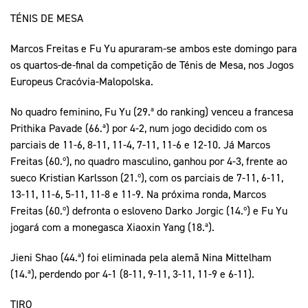
TÉNIS DE MESA
Marcos Freitas e Fu Yu apuraram-se ambos este domingo para
os quartos-de-final da competição de Ténis de Mesa, nos Jogos
Europeus Cracóvia-Malopolska.
No quadro feminino, Fu Yu (29.ª do ranking) venceu a francesa
Prithika Pavade (66.ª) por 4-2, num jogo decidido com os
parciais de 11-6, 8-11, 11-4, 7-11, 11-6 e 12-10. Já Marcos
Freitas (60.º), no quadro masculino, ganhou por 4-3, frente ao
sueco Kristian Karlsson (21.º), com os parciais de 7-11, 6-11,
13-11, 11-6, 5-11, 11-8 e 11-9. Na próxima ronda, Marcos
Freitas (60.º) defronta o esloveno Darko Jorgic (14.º) e Fu Yu
jogará com a monegasca Xiaoxin Yang (18.ª).
Jieni Shao (44.ª) foi eliminada pela alemã Nina Mittelham
(14.ª), perdendo por 4-1 (8-11, 9-11, 3-11, 11-9 e 6-11).
TIRO