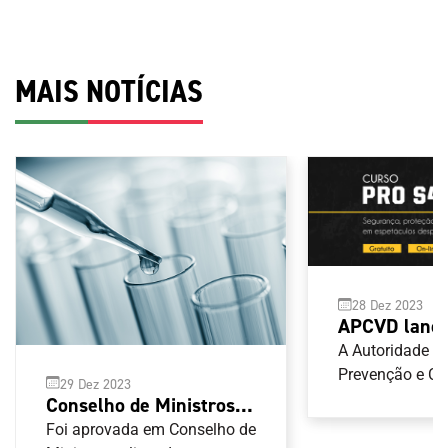
MAIS NOTÍCIAS
28 Dez 2023
APCVD lança
segurança, p
A Autoridade p
hospitalidad
Prevenção e C
29 Dez 2023
Violência no D
espetáculos 
Conselho de Ministros
(APCVD) tem di
aprova lista de
Foi aprovada em Conselho de
versão portugu