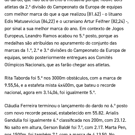
atletas da 2.ª divisão do Campeonato da Europa de equipas
com melhor marca do que a que realizou (81.62) - o lituano
Edis Matusevicius (84,22) e o ucraniano Artur Felfner (82,24) -,
por sinal a sua melhor marca do ano. Em contexto de Jogos
Europeus, Leandro Ramos acabou no 5.º posto, porque as
medalhas são atribuídas no apuramento do conjunto das
marcas da 1.ª, 2.ª e 3.ª divisões do Campeonato da Europa de
equipas, sendo posteriormente entregues aos Comités
Olímpicos Nacionais, que as farão chegar aos atletas.
Rita Taborda foi 5.ª nos 3000m obstáculos, com a marca de
9.55,56, e a estafeta mista 4x400m, que bateu o recorde
nacional, agora em 3.14,06, foi igualmente 5.ª.
Cláudia Ferreira terminou o lançamento do dardo no 6.º posto
com novo recorde pessoal, estabelecido em 55.82. Arialis
Gandulla foi igualmente 6.ª classificada nos 200m, com 23.12.
No salto em altura, Gerson Baldé foi 7.º, com 2.17. Marta Pen,
nos 1500m, foi também 7.ª, com a marca de 4.13,50. No