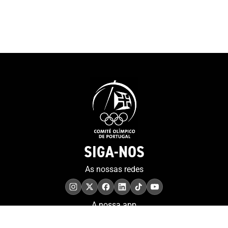
2016 e 2020. “Sabemos que
pela decisão de 
podemos lá chegar, mas
projeto do MOO
achamos sempre que é um
contributo muit
sonho, porque muitos
para a preserv
sonham. Eu sinto-me muito
memória.”Tiago
sortudo”. E a porta, que
presidente da 
simboliza o recomeço e as
a história da o
possibilidades sem fim,
sublinhando qu
representa também a forma
“um percurso 
como o atleta encara a sua
sempre foi fáci
vida. “Tenho de agradecer ao
foi linear”, te
artista que fez a porta...
SIGA-NOS
as sessões anu
Tenho 38 anos, estou no final
realizadas em d
da minha carreira e é verdade
As nossas redes
pontos do País,
que quando uma porta se
imprensa region
fecha abrem-se outras. Já
denominado Pr
tenho muitas à espera por
A nossa app
Sequerra – ga
isso estou feliz por tudo
por Marina Guer
aquilo que alcancei. Sou um