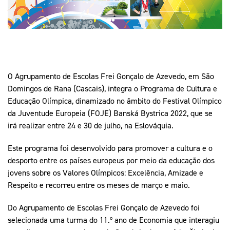
Mais Desporto
Marketing
Educação Olímpi
Arquivo Histórico
Equipa Portugal
Media
Educação Olímpica
Eq
Documentos
Equipa Portugal
Contactos
O Agrupamento de Escolas Frei Gonçalo de Azevedo, em São
Domingos de Rana (Cascais), integra o Programa de Cultura e
Educação Olímpica, dinamizado no âmbito do Festival Olímpico
Mais Desporto
da Juventude Europeia (FOJE) Banská Bystrica 2022, que se
Arquivo Histórico
irá realizar entre 24 e 30 de julho, na Eslováquia.
Educação Olímpica
Este programa foi desenvolvido para promover a cultura e o
Equipa Portugal
desporto entre os países europeus por meio da educação dos
jovens sobre os Valores Olímpicos: Excelência, Amizade e
Respeito e recorreu entre os meses de março e maio.
Do Agrupamento de Escolas Frei Gonçalo de Azevedo foi
selecionada uma turma do 11.º ano de Economia que interagiu