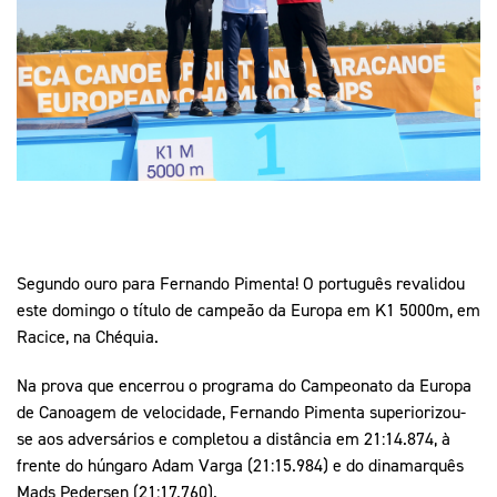
Mais Desporto
Marketing
Educação Olímpi
Arquivo Histórico
Equipa Portugal
Media
Educação Olímpica
Eq
Documentos
Equipa Portugal
Contactos
Mais Desporto
Arquivo Histórico
Educação Olímpica
Segundo ouro para Fernando Pimenta! O português revalidou
este domingo o título de campeão da Europa em K1 5000m, em
Racice, na Chéquia.
Equipa Portugal
Na prova que encerrou o programa do Campeonato da Europa
de Canoagem de velocidade, Fernando Pimenta superiorizou-
se aos adversários e completou a distância em 21:14.874, à
frente do húngaro Adam Varga (21:15.984) e do dinamarquês
Mads Pedersen (21:17.760).