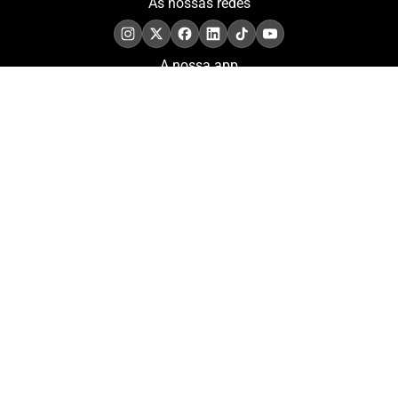
As nossas redes
A nossa app
COMPROMISSO. EXCELÊNCIA.
Conheça as iniciativas e
os momentos que
refletem o papel de
Portugal no contexto
olímpico internacional.
Aderir à nossa newsletter