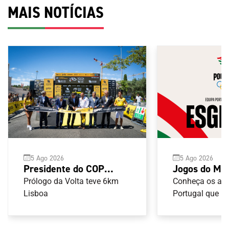
MAIS NOTÍCIAS
5 Ago 2026
5 Ago 2026
Presidente do COP
Jogos do Me
acompanha partida da
Taranto 202
Prólogo da Volta teve 6km
Conheça os atl
Volta a Portugal em
Lisboa
Portugal que ir
nas provas de 
bicicleta