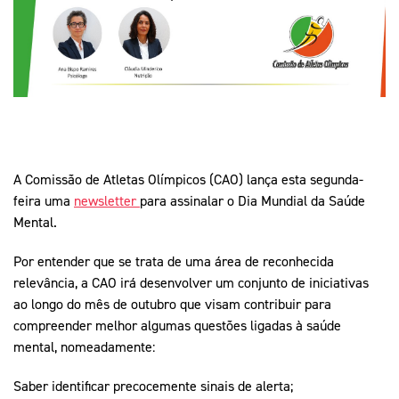
Mais Desporto
Marketing
Educação Olímpi
Arquivo Histórico
Equipa Portugal
Media
Educação Olímpica
Eq
Documentos
Equipa Portugal
Contactos
Mais Desporto
A Comissão de Atletas Olímpicos (CAO) lança esta segunda-
feira uma
newsletter
para assinalar o Dia Mundial da Saúde
Arquivo Histórico
Mental.
Educação Olímpica
Por entender que se trata de uma área de reconhecida
Equipa Portugal
relevância, a CAO irá desenvolver um conjunto de iniciativas
ao longo do mês de outubro que visam contribuir para
compreender melhor algumas questões ligadas à saúde
mental, nomeadamente:
Saber identificar precocemente sinais de alerta;