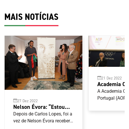
MAIS NOTÍCIAS
21 Dez 2022
Academia Ol
Portugal apr
A Academia Ol
projeto Memó
Portugal (AOP)
27 Dez 2022
nas comemoraç
Olimpismo P
Nelson Évora: “Estou
36.º aniversário
em dia de an
feliz por tudo aquilo que
Depois de Carlos Lopes, foi a
Memória Oral 
alcancei”
vez de Nelson Évora receber
Português (MOO
uma delegação do Comité