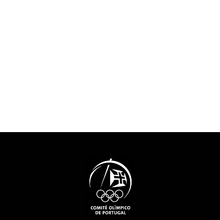
Nelson Évora recordou o
intensamente o
início do seu percurso
acontecimentos
Olímpico, com a presença no
atualidade “e 
Festival Olímpico da
aqueles que no
Juventude Europeia em 2001,
percurso em qu
a que se seguiram os Jogos
encontramos.”O
Olímpicos de 2004, 2008,
do COP felicit
2016 e 2020. “Sabemos que
pela decisão de 
podemos lá chegar, mas
projeto do MOO
achamos sempre que é um
contributo muit
sonho, porque muitos
para a preserv
sonham. Eu sinto-me muito
memória.”Tiago
sortudo”. E a porta, que
presidente da 
simboliza o recomeço e as
a história da o
possibilidades sem fim,
sublinhando qu
representa também a forma
“um percurso 
como o atleta encara a sua
sempre foi fáci
vida. “Tenho de agradecer ao
foi linear”, te
artista que fez a porta...