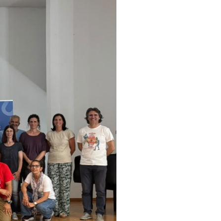
pelos Valores Olímpicos
os