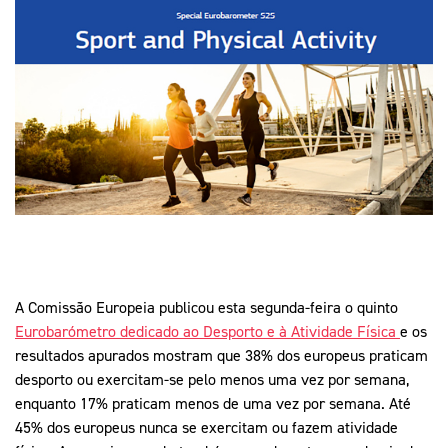
Mais Desporto
Marketing
Educação Olímpi
Arquivo Histórico
Equipa Portugal
Media
Educação Olímpica
Eq
Documentos
Equipa Portugal
Contactos
Mais Desporto
Arquivo Histórico
Educação Olímpica
Equipa Portugal
A Comissão Europeia publicou esta segunda-feira o quinto
Eurobarómetro dedicado ao Desporto e à Atividade Física
e os
resultados apurados mostram que 38% dos europeus praticam
desporto ou exercitam-se pelo menos uma vez por semana,
enquanto 17% praticam menos de uma vez por semana. Até
45% dos europeus nunca se exercitam ou fazem atividade