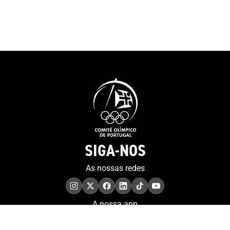
2016 e 2020. “Sabemos que
pela decisão de 
podemos lá chegar, mas
projeto do MOO
achamos sempre que é um
contributo muit
sonho, porque muitos
para a preserv
sonham. Eu sinto-me muito
memória.”Tiago
sortudo”. E a porta, que
presidente da 
simboliza o recomeço e as
a história da o
possibilidades sem fim,
sublinhando qu
representa também a forma
“um percurso 
como o atleta encara a sua
sempre foi fáci
vida. “Tenho de agradecer ao
foi linear”, te
artista que fez a porta...
SIGA-NOS
as sessões anu
Tenho 38 anos, estou no final
realizadas em d
da minha carreira e é verdade
As nossas redes
pontos do País,
que quando uma porta se
imprensa region
fecha abrem-se outras. Já
denominado Pr
tenho muitas à espera por
A nossa app
Sequerra – ga
isso estou feliz por tudo
por Marina Guer
aquilo que alcancei. Sou um