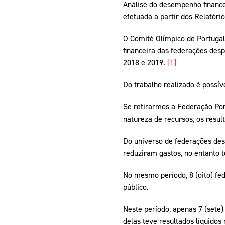
Informações aos Media
Análise do desempenho financ
efetuada a partir dos Relatóri
O Comité Olímpico de Portugal
financeira das federações des
2018 e 2019.
[1]
Do trabalho realizado é possíve
Se retirarmos a Federação Po
natureza de recursos, os resul
Do universo de federações des
reduziram gastos, no entanto 
No mesmo período, 8 (oito) fe
público.
Neste período, apenas 7 (sete)
delas teve resultados líquidos