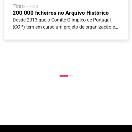
28 Dez 2020
200 000 ficheiros no Arquivo Histórico
Desde 2013 que o Comité Olímpico de Portugal
(COP) tem em curso um projeto de organização e
disponibilização dos documentos existentes no
seu Arquivo Histórico. De momento são 200 000 os
documentos disponíveis on-line, com a
possibilidade de consulta da descrição da
documentação existente no COP de 1915 a 1997 e
acesso à documentação digitalizada até
1992.Estes documentos podem ser consultados e
descarregados livremente, com marca de água,
através do Portal do Arquivo Histórico do COP. Para
além dos documentos propriedade do COP,
também os espólios particulares de Alberto Trovão
do Rosário e do Conde Penha Garcia foram doados
ao COP para serem tratados e integrados no
Arquivo.Também o espolio fotográfico do COP foi