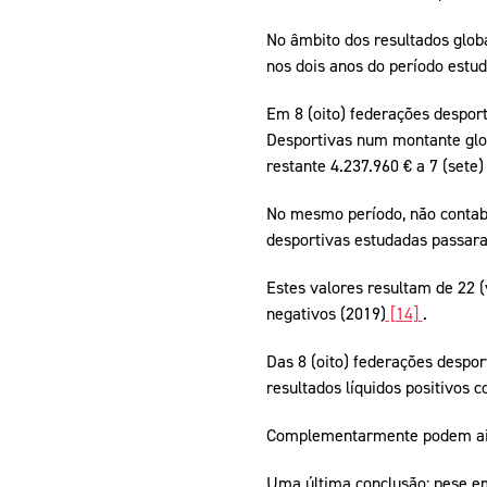
No âmbito dos resultados glob
nos dois anos do período estu
Em 8 (oito) federações desport
Desportivas num montante glob
restante 4.237.960 € a 7 (sete
No mesmo período, não contab
desportivas estudadas passara
Estes valores resultam de 22 (
negativos (2019)
[14]
.
Das 8 (oito) federações despo
resultados líquidos positivos 
Complementarmente podem aind
Uma última conclusão: pese em