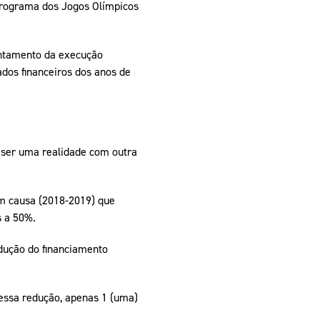
programa dos Jogos Olímpicos
pelos Valores Olímpicos
antamento da execução
dos financeiros dos anos de
os
 ser uma realidade com outra
em causa (2018-2019) que
s a 50%.
dução do financiamento
dessa redução, apenas 1 (uma)