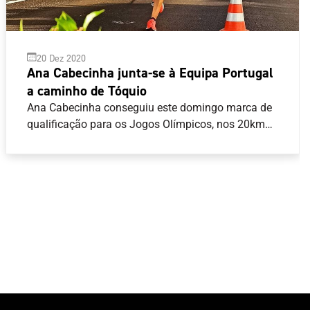
20 Dez 2020
Ana Cabecinha junta-se à Equipa Portugal
a caminho de Tóquio
Ana Cabecinha conseguiu este domingo marca de
qualificação para os Jogos Olímpicos, nos 20km
marcha, ao sagrar-se campeã nacional, em Olhão,
com o tempo de 1:30.18.Sobe assim para oito o
número de atletas do Atletismo com passaporte
para Tóquio 2020: Ana Cabecinha (20km
marcha); Auriol Dongmo (lançamento do
peso); Carla Salomé Rocha, Sara Catarina
Ribeiro (as duas na maratona); João Vieira (50km
marcha); Evelise Veiga, Pedro Pablo Pichardo e
Patrícia Mamona (os três no triplo salto).São até
agora dez as modalidades representadas na
Equipa Portugal que estará no Japão, entre 23 de