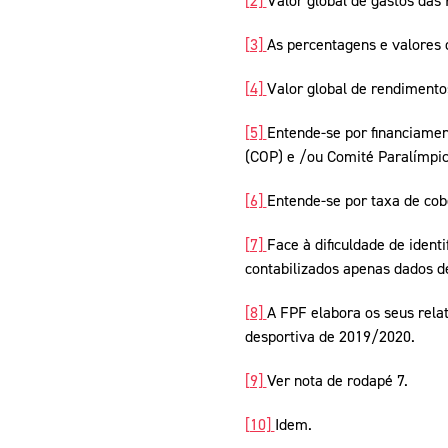
[2]
Valor global de gastos das
[3]
As percentagens e valores 
[4]
Valor global de rendimento
[5]
Entende-se por financiament
(COP) e /ou Comité Paralímpico
[6]
Entende-se por taxa de cob
[7]
Face à dificuldade de iden
contabilizados apenas dados d
[8]
A FPF elabora os seus rela
desportiva de 2019/2020.
[9]
Ver nota de rodapé 7.
[10]
Idem.