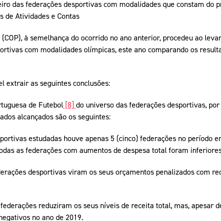
eiro das federações desportivas com modalidades que constam do 
Educação 
os de Atividades e Contas
Marketing
 (COP), à semelhança do ocorrido no ano anterior, procedeu ao lev
portivas com modalidades olímpicas, este ano comparando os resulta
Media
Document
l extrair as seguintes conclusões:
Contactos
rtuguesa de Futebol
[8]
do universo das federações desportivas, por
tados alcançados são os seguintes:
portivas estudadas houve apenas 5 (cinco) federações no período 
todas as federações com aumentos de despesa total foram inferiore
derações desportivas viram os seus orçamentos penalizados com re
 federações reduziram os seus níveis de receita total, mas, apesar 
 negativos no ano de 2019.