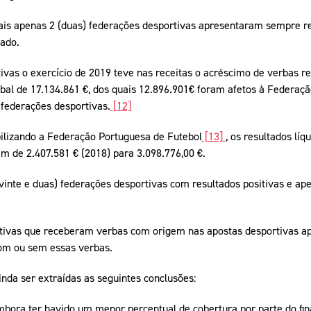
ais apenas 2 (duas) federações desportivas apresentaram sempre re
dado.
ivas o exercício de 2019 teve nas receitas o acréscimo de verbas r
al de 17.134.861 €, dos quais 12.896.901€ foram afetos à Federaçã
) federações desportivas.
[12]
ilizando a Federação Portuguesa de Futebol
[13]
, os resultados líq
m de 2.407.581 € (2018) para 3.098.776,00 €.
vinte e duas) federações desportivas com resultados positivas e ap
rtivas que receberam verbas com origem nas apostas desportivas a
com ou sem essas verbas.
a ser extraídas as seguintes conclusões:
bora ter havido um menor percentual de cobertura por parte do fi