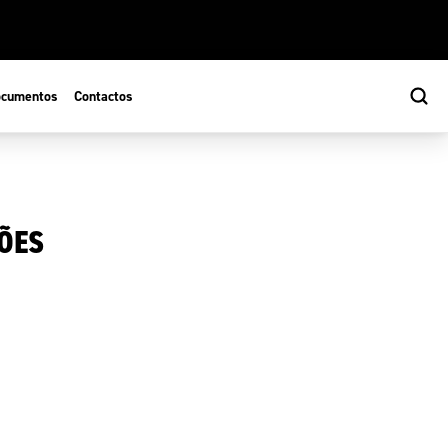
cumentos
Contactos
ÕES
s
ão Desportiva