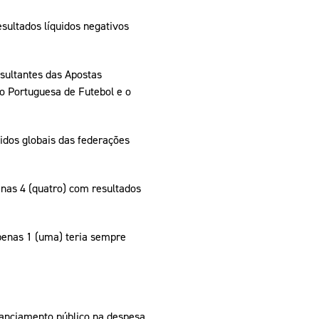
sultados líquidos negativos
esultantes das Apostas
o Portuguesa de Futebol e o
uidos globais das federações
enas 4 (quatro) com resultados
penas 1 (uma) teria sempre
nanciamento público na despesa