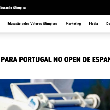
Educação Olímpica
Do
Educação pelos Valores Olímpicos
Marketing
Media
 Desportiva
Educação pelos Valores Olímpicos
PARA PORTUGAL NO OPEN DE ESPA
pios
mpica
ducação Olímpica
cas
letas
sportiva
a Olímpico
COP
ca de Portugal
ência e Conhecimento
Atletas
tegridade
Federaçõe
stentabilidade
Participaç