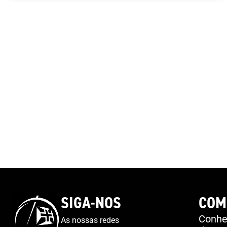
SIGA-NOS
COM
Conheç
As nossas redes