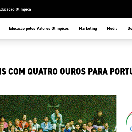
Educação Olímpica
Do
Educação pelos Valores Olímpicos
Marketing
Media
 Desportiva
Educação pelos Valores Olímpicos
NS COM QUATRO OUROS PARA PORT
pios
mpica
ducação Olímpica
cas
letas
sportiva
a Olímpico
COP
ca de Portugal
ência e Conhecimento
Atletas
tegridade
Federaçõe
stentabilidade
Participaç