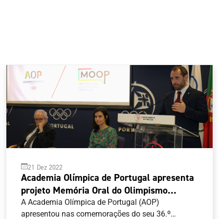
21 Dez 2022
Academia Olímpica de Portugal apresenta
projeto Memória Oral do Olimpismo
Português em dia de aniversário
A Academia Olímpica de Portugal (AOP)
apresentou nas comemorações do seu 36.º