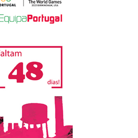
pelos Valores Olímpicos
os