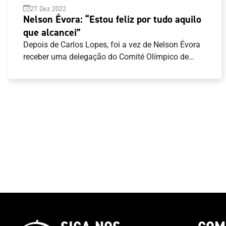
27 Dez 2022
Nelson Évora: “Estou feliz por tudo aquilo
que alcancei”
Depois de Carlos Lopes, foi a vez de Nelson Évora
receber uma delegação do Comité Olímpico de
Portugal (COP) para receber a obra artística de
homenagem a cada um dos campeões Olímpicos
de Portugal. “É um ato singelo, é um ato simples,
mas cheio de significado”, disse José Manuel
Constantino, Presidente do COP. “Queremos
testemunhar-te o agradecimento do COP e o
agradecimento de Portugal daquilo que é o teu
valor desportivo, do que conseguiste em termos
pessoais e sobretudo para o desporto
nacional”.Junto de alguma família e amigos,
Nelson Évora recordou o início do seu percurso
Olímpico, com a presença no Festival Olímpico da
Juventude Europeia em 2001, a que se seguiram