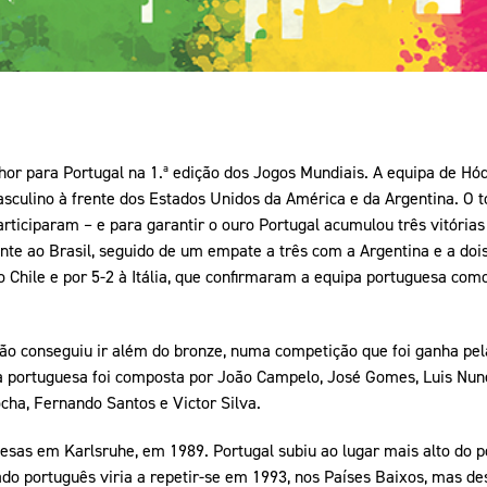
hor para Portugal na 1.ª edição dos Jogos Mundiais. A equipa de Hó
culino à frente dos Estados Unidos da América e da Argentina. O to
participaram – e para garantir o ouro Portugal acumulou três vitória
rente ao Brasil, seguido de um empate a três com a Argentina e a do
o Chile e por 5-2 à Itália, que confirmaram a equipa portuguesa co
ão conseguiu ir além do bronze, numa competição que foi ganha pela
pa portuguesa foi composta por João Campelo, José Gomes, Luis Nune
ocha, Fernando Santos e Victor Silva.
esas em Karlsruhe, em 1989. Portugal subiu ao lugar mais alto do p
tado português viria a repetir-se em 1993, nos Países Baixos, mas d