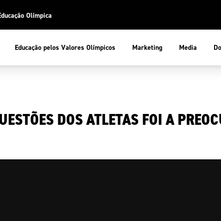
Educação Olímpica
Do
Educação pelos Valores Olímpicos
Marketing
Media
 Desportiva
Educação pelos Valores Olímpicos
UESTÕES DOS ATLETAS FOI A PREO
pios
mpica
ducação Olímpica
cas
letas
sportiva
a Olímpico
COP
ca de Portugal
ência e Conhecimento
Atletas
tegridade
Federaçõe
stentabilidade
Participaç