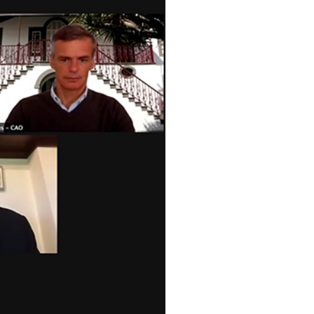
pelos Valores Olímpicos
os