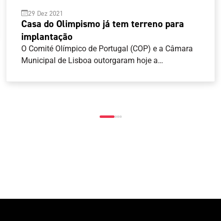
29 Dez 2021
Casa do Olimpismo já tem terreno para
implantação
O Comité Olímpico de Portugal (COP) e a Câmara
Municipal de Lisboa outorgaram hoje a
escritura de correção do direito de superfície tendo
em vista acomodar a extensão e limites do direito
de superfície do COP ao perímetro de implantação
do projeto de construção da Casa do Olimpismo, já
aprovado junto da entidade camarária.O COP tem
agora 36 meses (3 anos), contados desta data,
para construir o edifício museológico de
preservação da memória Olímpica e do desporto
nacional, que, nos termos da escritura celebrada, “é
de relevante interesse público e que muito
contribuirá para a promoção e valorização da
freguesia da Ajuda e da cidade de Lisboa”.Pode
conhecer mais sobre o projeto neste vídeo de