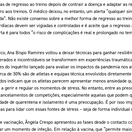
s de regresso ao treino depois de contrair a doença e adaptar as
ro aos treinos. O médico deixou, no entanto, um alerta “qualquer s
a”. Não existe consenso sobre a melhor forma de regresso ao treino
rdíacas devem ser vigiadas e controladas e é aceite que o regresso 
ta é para todos “o risco de complicações é real e prolongado no te
ico, Ana Bispo Ramires voltou a deixar técnicas para ganhar resiliê
perados e incontroláveis se transformem em experiências traumática
es do inquérito lançado para avaliar os impactos da pandemia nos a
erca de 30% são de atletas e equipas técnica envolvidos diretamen
ados indicam que os atletas parecem apresentar menos ansiedade q
 a gerir e regular os momentos de stress. No entanto, entre as pre
 cancelamentos de competições, especialmente aquelas que podem qu
dade de quarentena e isolamento é uma preocupação. É por isso impo
ias para lidar com essas fontes de stress – seja de forma individual 
e vacinação, Ângela Crespo apresentou as fases desde o contacto co
tar um momento de infeção. Em relação à vacina, que “permite mai