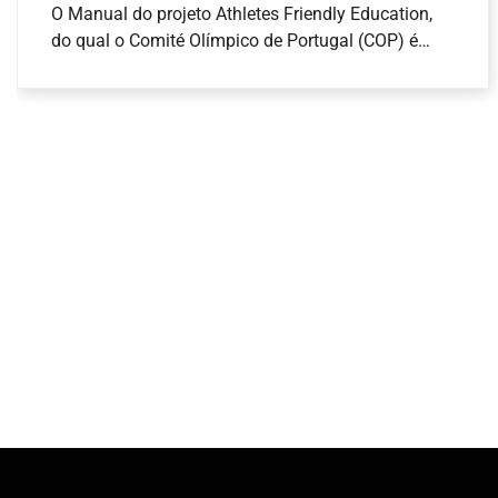
O Manual do projeto Athletes Friendly Education,
do qual o Comité Olímpico de Portugal (COP) é
parceiro, já está disponível para consulta . O
principal objetivo desta iniciativa europeia é o de
desenvolver um sistema de avaliação dos
estabelecimentos de ensino com boas práticas de
apoio aos atletas no desenvolvimento das suas
carreiras duais. Para além deste manual foi
também divulgada a publicação científica “Athletes
Friendly Education”.O COP, através da Comissão de
Atletas Olímpicos, está a implementar uma ação a
nível nacional de forma a apoiar os atletas e as
suas carreiras, que inclui assistência nas áreas de
educação e empregabilidade dos atletas. Será
também implementado o certificado “Athletes
Friendly Education” que providencia instrumentos e
mecanismos para um selo europeu que distingue
os estabelecimentos de ensino que suportam as
carreiras duais. Neste domínio, está a decorrer o