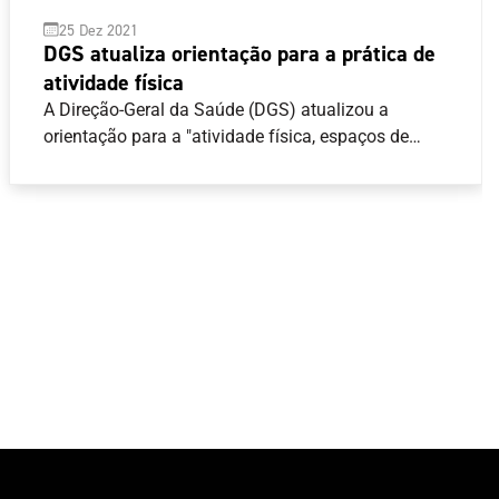
25 Dez 2021
DGS atualiza orientação para a prática de
atividade física
A Direção-Geral da Saúde (DGS) atualizou a
orientação para a "atividade física, espaços de
prática de exercício físico, de massagens e clubes
de saúde" no contexto atual da pandemia da Covid
19.Destaca-se no novo texto a indicação quanto ao
uso da máscara "em espaços fechados", para
"todos os utilizadores/praticantes e os
funcionários", excetuando "aquando da prática de
atividade física."O acesso às instalações para a
prática de atividade física depende da
apresentação de certificado digital COVID, ou de
comprovativo de vacinação completa, ou teste
negativo.O texto integral da orientação está
disponível aqui .