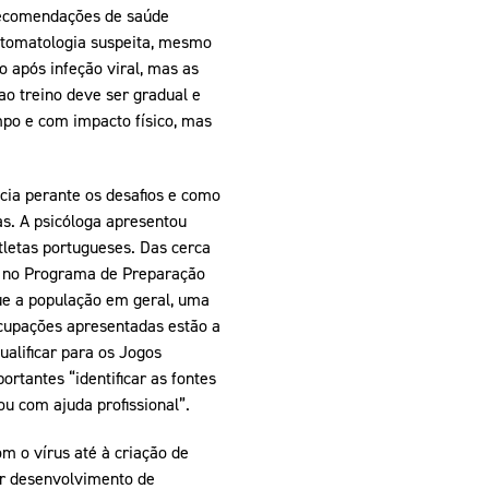
 recomendações de saúde
intomatologia suspeita, mesmo
 após infeção viral, mas as
ao treino deve ser gradual e
mpo e com impacto físico, mas
ncia perante os desafios e como
s. A psicóloga apresentou
tletas portugueses. Das cerca
te no Programa de Preparação
ue a população em geral, uma
ocupações apresentadas estão a
alificar para os Jogos
rtantes “identificar as fontes
ou com ajuda profissional”.
m o vírus até à criação de
or desenvolvimento de