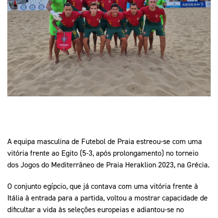
Mais Desporto
Marketing
Educação Olímpi
Arquivo Histórico
Equipa Portugal
Media
Educação Olímpica
Eq
Documentos
Equipa Portugal
Contactos
Mais Desporto
Arquivo Histórico
Educação Olímpica
A equipa masculina de Futebol de Praia estreou-se com uma
Equipa Portugal
vitória frente ao Egito (5-3, após prolongamento) no torneio
dos Jogos do Mediterrâneo de Praia Heraklion 2023, na Grécia.
O conjunto egípcio, que já contava com uma vitória frente à
Itália à entrada para a partida, voltou a mostrar capacidade de
dificultar a vida às seleções europeias e adiantou-se no