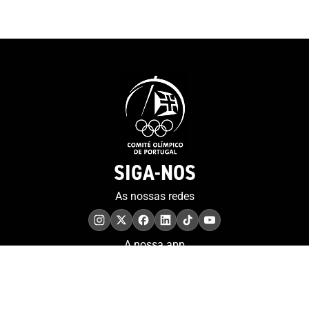
visualizado
SIGA-NOS
As nossas redes
A nossa app