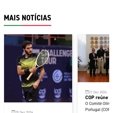
MAIS NOTÍCIAS
27 Dez 2024
COP reúne 
Federação P
O Comité Olímp
de Futebol 
Portugal (COP) 
29 Dez 2024