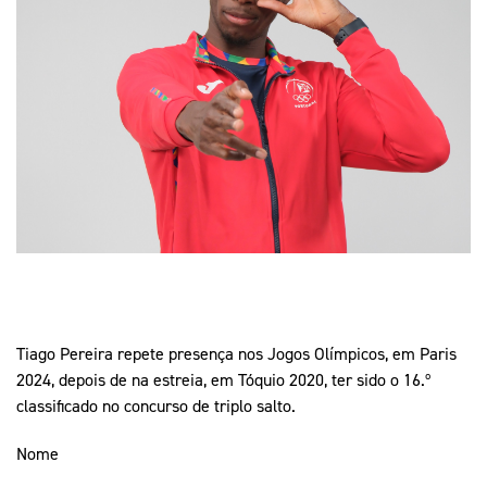
Mais Desporto
Marketing
Educação Olímpi
Arquivo Histórico
Equipa Portugal
Media
Educação Olímpica
Eq
Documentos
Equipa Portugal
Contactos
Mais Desporto
Arquivo Histórico
Educação Olímpica
Equipa Portugal
Tiago Pereira repete presença nos Jogos Olímpicos, em Paris
2024, depois de na estreia, em Tóquio 2020, ter sido o 16.º
classificado no concurso de triplo salto.
Nome